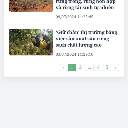
rừng trồng, rừng hỗn hợp
và rừng tái sinh tự nhiên
09/07/2024 11:25:45
'Giữ chân' thị trường bằng
việc sản xuất sầu riêng
sạch chất lượng cao
03/07/2024 11:29:10
«
1
2
...
4
5
»