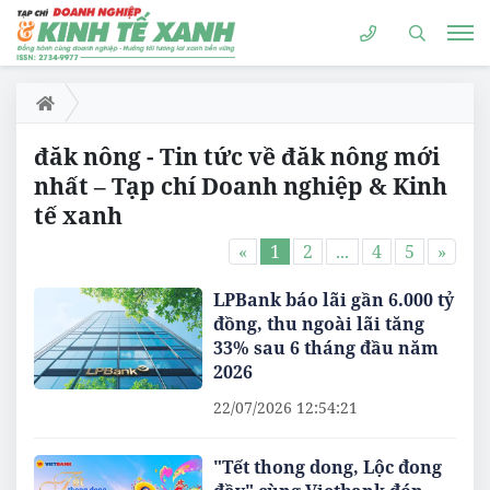
đăk nông - Tin tức về đăk nông mới
nhất – Tạp chí Doanh nghiệp & Kinh
tế xanh
«
1
2
...
4
5
»
LPBank báo lãi gần 6.000 tỷ
đồng, thu ngoài lãi tăng
33% sau 6 tháng đầu năm
2026
22/07/2026 12:54:21
"Tết thong dong, Lộc đong