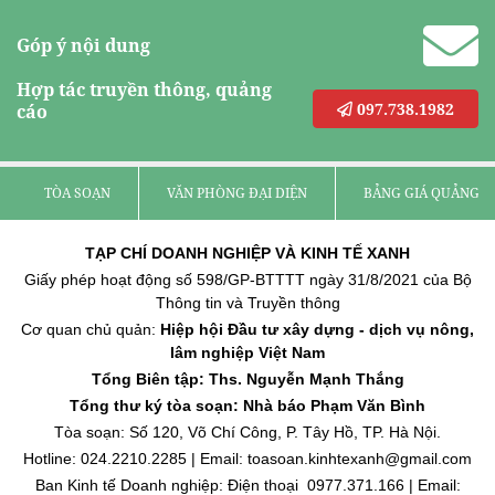
Góp ý nội dung
Hợp tác truyền thông, quảng
097.738.1982
cáo
TÒA SOẠN
VĂN PHÒNG ĐẠI DIỆN
BẢNG GIÁ QUẢNG C
TẠP CHÍ DOANH NGHIỆP VÀ KINH TẾ XANH
Giấy phép hoạt động số 598/GP-BTTTT ngày 31/8/2021 của Bộ
Thông tin và Truyền thông
Cơ quan chủ quản:
Hiệp hội Đầu tư xây dựng - dịch vụ nông,
lâm nghiệp Việt Nam
Tổng Biên tập: Ths. Nguyễn Mạnh Thắng
Tổng thư ký tòa soạn: Nhà báo Phạm Văn Bình
Tòa soạn: Số 120, Võ Chí Công, P. Tây Hồ, TP. Hà Nội.
Hotline: 024.2210.2285 | Email: toasoan.kinhtexanh@gmail.com
Ban Kinh tế Doanh nghiệp: Điện thoại 0977.371.166 | Email: