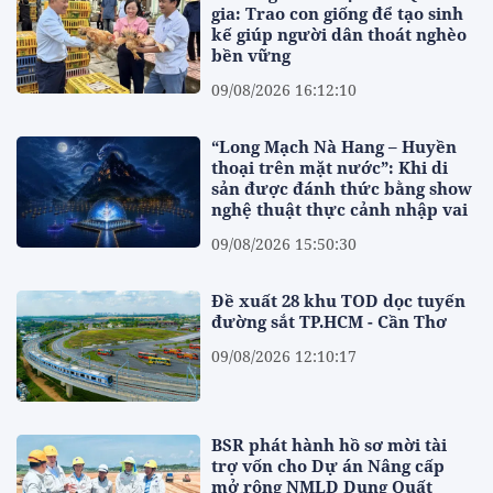
gia: Trao con giống để tạo sinh
kế giúp người dân thoát nghèo
bền vững
09/08/2026 16:12:10
“Long Mạch Nà Hang – Huyền
thoại trên mặt nước”: Khi di
sản được đánh thức bằng show
nghệ thuật thực cảnh nhập vai
09/08/2026 15:50:30
Đề xuất 28 khu TOD dọc tuyến
đường sắt TP.HCM - Cần Thơ
09/08/2026 12:10:17
BSR phát hành hồ sơ mời tài
trợ vốn cho Dự án Nâng cấp
mở rộng NMLD Dung Quất