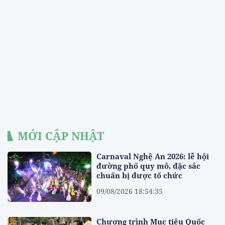
MỚI CẬP NHẬT
Carnaval Nghệ An 2026: lễ hội
đường phố quy mô, đặc sắc
chuẩn bị được tổ chức
09/08/2026 18:54:35
Chương trình Mục tiêu Quốc