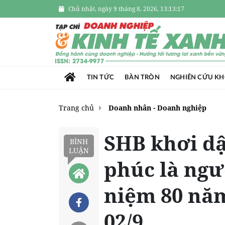
Chủ nhật, ngày 9 tháng 8, 2026, 13:13:18
TIN TỨC
BÀN TRÒN
NGHIÊN CỨU K
Trang chủ
Doanh nhân - Doanh nghiệp
SHB khơi dậ
BÌNH
LUẬN
phúc là ngư
niệm 80 nă
02/9