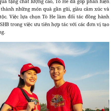
 quà tặng chất lượng cao, Tò He đã góp phần hiện
 thành những món quà gần gũi, giàu cảm xúc và
ộc. Việc lựa chọn Tò He làm đối tác đồng hành
SHB trong việc ưu tiên hợp tác với các đơn vị tạo
ng.