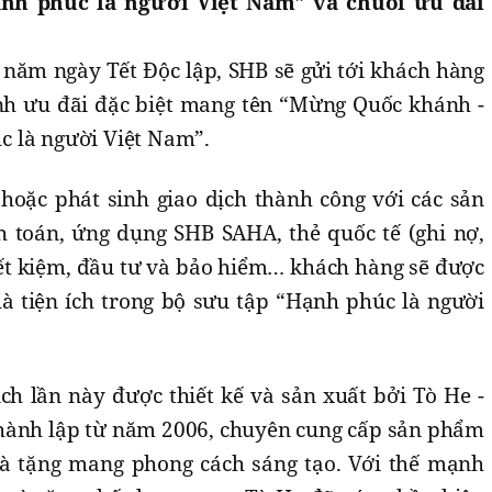
ạnh phúc là người Việt Nam” và chuỗi ưu đãi
 năm ngày Tết Độc lập, SHB sẽ gửi tới khách hàng
nh ưu đãi đặc biệt mang tên “Mừng Quốc khánh -
 là người Việt Nam”.
hoặc phát sinh giao dịch thành công với các sản
 toán, ứng dụng SHB SAHA, thẻ quốc tế (ghi nợ,
tiết kiệm, đầu tư và bảo hiểm… khách hàng sẽ được
 tiện ích trong bộ sưu tập “Hạnh phúc là người
ch lần này được thiết kế và sản xuất bởi Tò He -
hành lập từ năm 2006, chuyên cung cấp sản phẩm
uà tặng mang phong cách sáng tạo. Với thế mạnh