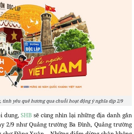
c, tình yêu quê hương qua chuỗi hoạt động ý nghĩa dịp 2/9
ội dung,
SHB
sẽ cùng nhìn lại những địa danh gắn
gày 2/9 như Quảng trường Ba Đình, Quảng trường
y chợ Đồng Xuân… Những điểm dừng chân không