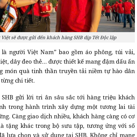
 Việt sẽ được gửi đến khách hàng SHB dịp Tết Độc lập
à người Việt Nam” bao gồm áo phông, túi vải,
iệt, dây đeo thẻ… được thiết kế mang đậm dấu ấn
 món quà tinh thần truyền tải niềm tự hào dân
từng chi tiết.
SHB gửi lời tri ân sâu sắc tới hàng triệu khách
h trong hành trình xây dựng một tương lai tài
ng. Càng giao dịch nhiều, khách hàng càng có cơ
à tặng khác trong bộ sưu tập, tương ứng với số
đã lựa chọn và sử dụng tại SHB. Không chỉ mang