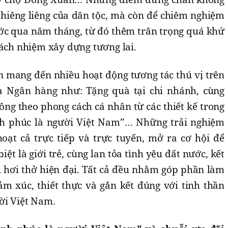
thiêng liêng của dân tộc, mà còn để chiêm nghiệm
ớc qua năm tháng, từ đó thêm trân trọng quá khứ
rách nhiệm xây dựng tương lai.
n mang đến nhiều hoạt động tương tác thú vị trên
a Ngân hàng như: Tặng quà tại chi nhánh, cùng
ng theo phong cách cá nhân từ các thiết kế trong
h phúc là người Việt Nam”… Những trải nghiệm
hoạt cả trực tiếp và trực tuyến, mở ra cơ hội để
ệt là giới trẻ, cùng lan tỏa tình yêu đất nước, kết
ới hơi thở hiện đại. Tất cả đều nhằm góp phần làm
m xúc, thiết thực và gắn kết đúng với tinh thần
ời Việt Nam.