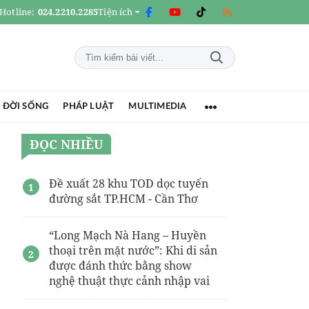
Hotline:
024.2210.2285
Tiện ích
 ĐỜI SỐNG
PHÁP LUẬT
MULTIMEDIA
ĐỌC NHIỀU
Đề xuất 28 khu TOD dọc tuyến
đường sắt TP.HCM - Cần Thơ
“Long Mạch Nà Hang – Huyền
thoại trên mặt nước”: Khi di sản
được đánh thức bằng show
nghệ thuật thực cảnh nhập vai