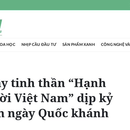
HOA HỌC
NHỊP CẦU ĐẦU TƯ
SẢN PHẨM XANH
CÔNG NGHỆ VÀ
y tinh thần “Hạnh
ời Việt Nam” dịp kỷ
m ngày Quốc khánh