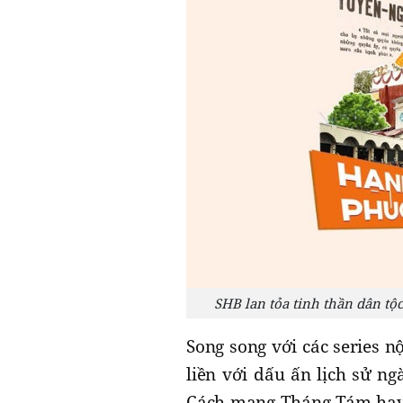
SHB lan tỏa tinh thần dân tộ
Song song với các series n
liền với dấu ấn lịch sử n
Cách mạng Tháng Tám ha