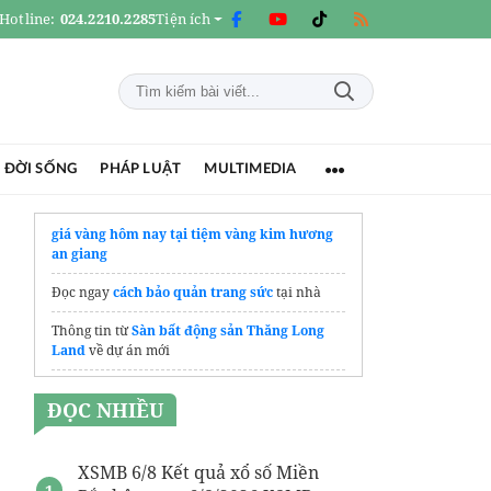
Hotline:
024.2210.2285
Tiện ích
 ĐỜI SỐNG
PHÁP LUẬT
MULTIMEDIA
giá vàng hôm nay tại tiệm vàng kim hương
an giang
Đọc ngay
cách bảo quản trang sức
tại nhà
Thông tin từ
Sàn bất động sản Thăng Long
Land
về dự án mới
gói hút ẩm
ĐỌC NHIỀU
XSMB 6/8 Kết quả xổ số Miền