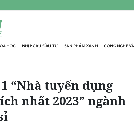
HOA HỌC
NHỊP CẦU ĐẦU TƯ
SẢN PHẨM XANH
CÔNG NGHỆ VÀ
 1 “Nhà tuyển dụng
ích nhất 2023” ngành
sỉ