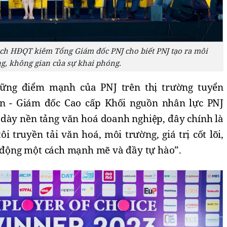
ịch HĐQT kiêm Tổng Giám đốc PNJ cho biết PNJ tạo ra môi
g, không gian của sự khai phóng.
ững điểm mạnh của PNJ trên thị trường tuyển
n - Giám đốc Cao cấp Khối nguồn nhân lực PNJ
 dày nền tảng văn hoá doanh nghiệp, đây chính là
i truyền tải văn hoá, môi trường, giá trị cốt lõi,
o động một cách mạnh mẽ và đầy tự hào”.