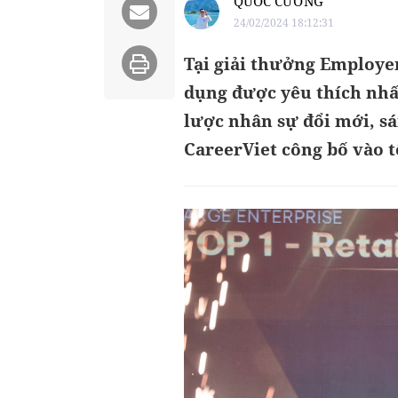
QUỐC CƯỜNG
24/02/2024 18:12:31
Tại giải thưởng Employe
dụng được yêu thích nhấ
lược nhân sự đổi mới, sá
CareerViet công bố vào t