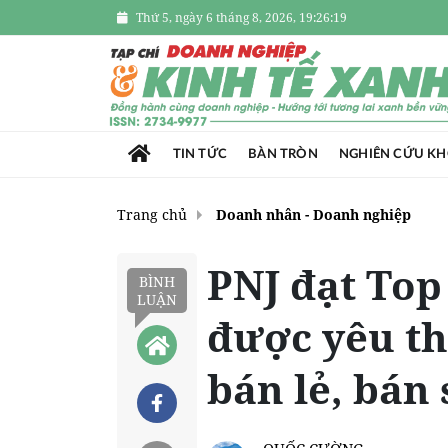
Thứ 5, ngày 6 tháng 8, 2026, 19:26:20
TIN TỨC
BÀN TRÒN
NGHIÊN CỨU K
Trang chủ
Doanh nhân - Doanh nghiệp
PNJ đạt Top
BÌNH
LUẬN
được yêu th
bán lẻ, bán 