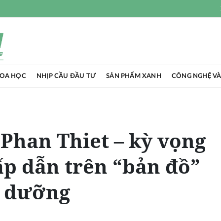
HOA HỌC
NHỊP CẦU ĐẦU TƯ
SẢN PHẨM XANH
CÔNG NGHỆ VÀ
Phan Thiet – kỳ vọng
p dẫn trên “bản đồ”
ỉ dưỡng