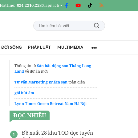
Hotline:
024.2210.2285
Tiện ích
 ĐỜI SỐNG
PHÁP LUẬT
MULTIMEDIA
Thông tin từ
Sàn bất động sản Thăng Long
Land
về dự án mới
Tư vấn Marketing khách sạn
toàn diện
gói hút ẩm
Lynn Times Onsen Retreat Nam Hà Nội
ĐỌC NHIỀU
khách sạn sài gòn
Thông tin dự án
Vinhomes Hạ Long
Đề xuất 28 khu TOD dọc tuyến
Khám Phá
Tiện Ích Nghỉ Dưỡng 5 Sao