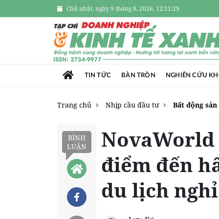
Chủ nhật, ngày 9 tháng 8, 2026, 12:11:31
TIN TỨC
BÀN TRÒN
NGHIÊN CỨU K
Trang chủ
Nhịp cầu đầu tư
Bất động sản
NovaWorld 
BÌNH
LUẬN
điểm đến hấ
du lịch ngh