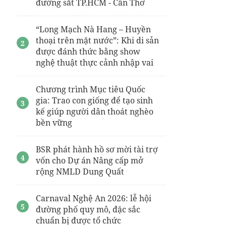
đường sắt TP.HCM - Cần Thơ
vinhomes làng vân đà nẵng
“Long Mạch Nà Hang – Huyền
thoại trên mặt nước”: Khi di sản
được đánh thức bằng show
nghệ thuật thực cảnh nhập vai
Chương trình Mục tiêu Quốc
gia: Trao con giống để tạo sinh
kế giúp người dân thoát nghèo
bền vững
BSR phát hành hồ sơ mời tài trợ
vốn cho Dự án Nâng cấp mở
rộng NMLD Dung Quất
Carnaval Nghệ An 2026: lễ hội
đường phố quy mô, đặc sắc
chuẩn bị được tổ chức