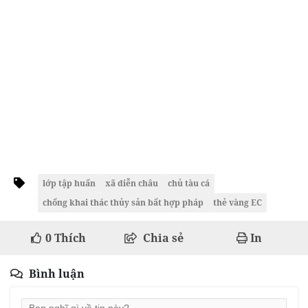
lớp tập huấn
xã diễn châu
chủ tàu cá
chống khai thác thủy sản bất hợp pháp
thẻ vàng EC
0
Thích
Chia sẻ
In
Bình luận