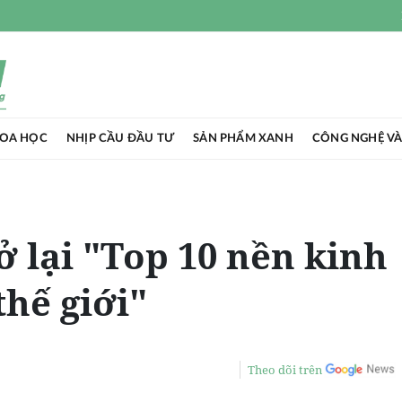
HOA HỌC
NHỊP CẦU ĐẦU TƯ
SẢN PHẨM XANH
CÔNG NGHỆ VÀ
ở lại "Top 10 nền kinh
thế giới"
Theo dõi trên