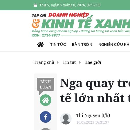
Thứ 5, ngày 6 tháng 8, 2026, 02:52:51
TIN TỨC
BÀN TRÒN
NGHIÊN CỨU K
Trang chủ
Tin tức
Thế giới
Nga quay tr
BÌNH
LUẬN
tế lớn nhất 
Thi Nguyên (t/h)
10/05/2023 16:31:37