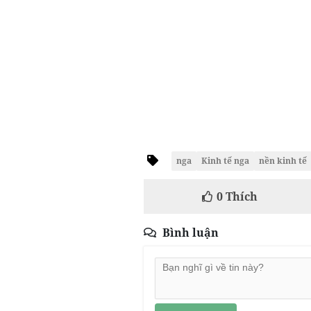
nga
Kinh tế nga
nền kinh tế
0
Thích
Bình luận