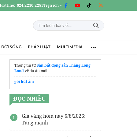
Hotline:
024.2210.2285
Tiện ích
 ĐỜI SỐNG
PHÁP LUẬT
MULTIMEDIA
Thông tin từ
Sàn bất động sản Thăng Long
Land
về dự án mới
gói hút ẩm
ĐỌC NHIỀU
Giá vàng hôm nay 6/8/2026:
Tăng mạnh