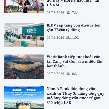
đủ Đầy – Hội hè háo hức” tại
Hà Nội
06/08/2026 15:17:24
BIDV sắp tăng vốn điều lệ lên
gần 77.800 tỷ đồng
06/08/2026 15:11:02
VietinBank tiếp tục thoái vốn
tại Cảng Sài Gòn sau nhiều lần
bất thành
06/08/2026 15:10:31
Nam A Bank đón dòng vốn
xanh từ Thuỵ Sĩ, nâng tổng quy
mô huy động vốn quốc tế gần
350 triệu USD