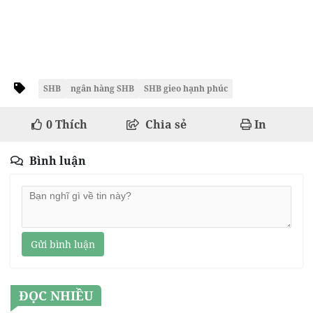
SHB
ngân hàng SHB
SHB gieo hạnh phúc
0
Thích
Chia sẻ
In
Bình luận
Gửi bình luận
ĐỌC NHIỀU