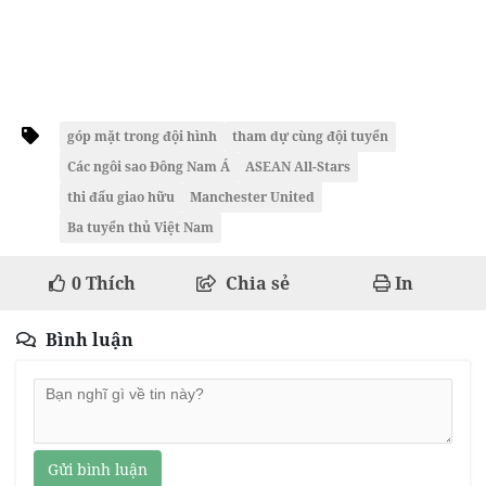
góp mặt trong đội hình
tham dự cùng đội tuyển
Các ngôi sao Đông Nam Á
ASEAN All-Stars
thi đấu giao hữu
Manchester United
Ba tuyển thủ Việt Nam
0
Thích
Chia sẻ
In
Bình luận
Gửi bình luận