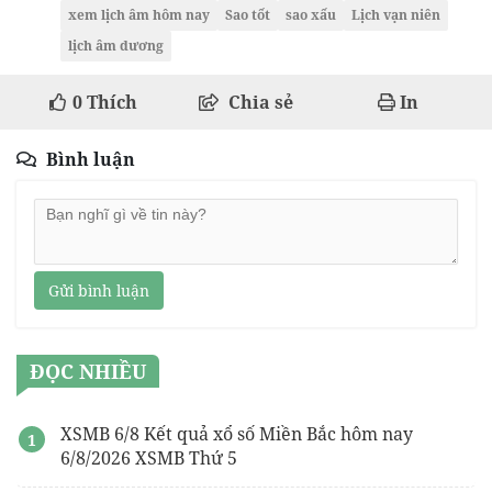
xem lịch âm hôm nay
Sao tốt
sao xấu
Lịch vạn niên
lịch âm dương
0
Thích
Chia sẻ
In
Bình luận
Gửi bình luận
ĐỌC NHIỀU
XSMB 6/8 Kết quả xổ số Miền Bắc hôm nay
6/8/2026 XSMB Thứ 5