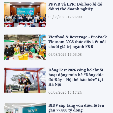
PPWR và EPR: Đổi bao bì để
đổi vị thế doanh nghiệp
06/08/2026 17:26:00
Vietfood & Beverage - ProPack
Vietnam 2026 thúc đẩy kết nối
chuỗi giá trị ngành F&B
06/08/2026 16:03:08
Đông Fest 2026 công bố chuỗi
hoạt động mùa hè “Đông đúc
đủ Đầy – Hội hè háo hức” tại
Hà Nội
06/08/2026 15:17:24
BIDV sắp tăng vốn điều lệ lên
gần 77.800 tỷ đồng