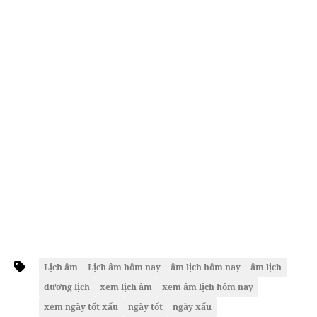
Lịch âm
Lịch âm hôm nay
âm lịch hôm nay
âm lịch
dương lịch
xem lịch âm
xem âm lịch hôm nay
xem ngày tốt xấu
ngày tốt
ngày xấu