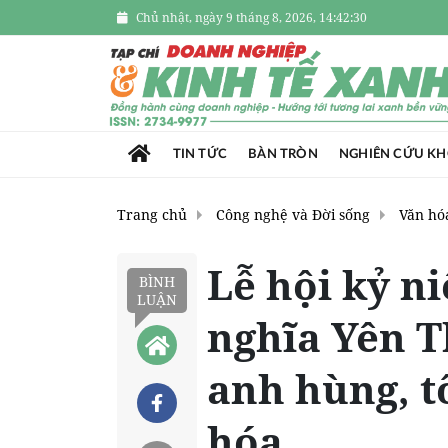
Chủ nhật, ngày 9 tháng 8, 2026, 14:42:32
TIN TỨC
BÀN TRÒN
NGHIÊN CỨU K
Trang chủ
Công nghệ và Đời sống
Văn hóa
Lễ hội kỷ n
BÌNH
LUẬN
nghĩa Yên T
anh hùng, t
hóa