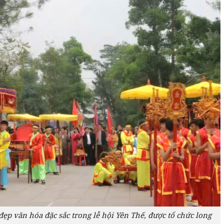
đẹp văn hóa đặc sắc trong lễ hội Yên Thế, được tổ chức long