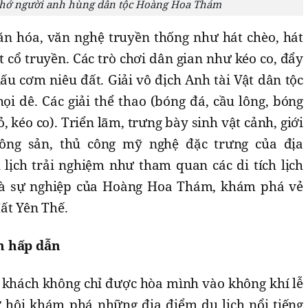
nhớ người anh hùng dân tộc Hoàng Hoa Thám
ăn hóa, văn nghệ truyền thống như hát chèo, hát
t cổ truyền. Các trò chơi dân gian như kéo co, đẩy
nấu cơm niêu đất. Giải vô địch Anh tài Vật dân tộc
ọi dê. Các giải thể thao (bóng đá, cầu lông, bóng
, kéo co). Triển lãm, trưng bày sinh vật cảnh, giới
ông sản, thủ công mỹ nghệ đặc trưng của địa
lịch trải nghiệm như tham quan các di tích lịch
 và sự nghiệp của Hoàng Hoa Thám, khám phá vẻ
ất Yên Thế.
h hấp dẫn
u khách không chỉ được hòa mình vào không khí lễ
ơ hội khám phá những địa điểm du lịch nổi tiếng