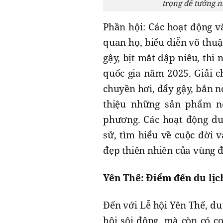
trọng để tưởng 
Phần hội: Các hoạt động v
quan họ, biểu diễn võ thuậ
gậy, bịt mắt đập niêu, thi 
quốc gia năm 2025. Giải ch
chuyền hơi, đẩy gậy, bắn nỏ
thiệu những sản phẩm n
phương. Các hoạt động du 
sử, tìm hiểu về cuộc đời
đẹp thiên nhiên của vùng đ
Yên Thế: Điểm đến du lịc
Đến với Lễ hội Yên Thế, d
hội sôi động, mà còn có c