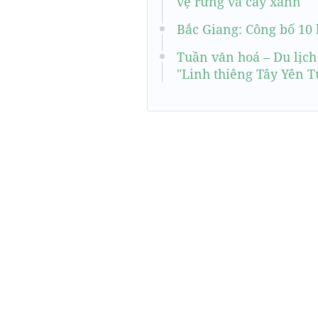
vệ rừng và cây xanh
Bắc Giang: Công bố 10 
Tuần văn hoá – Du lịch
"Linh thiêng Tây Yên T