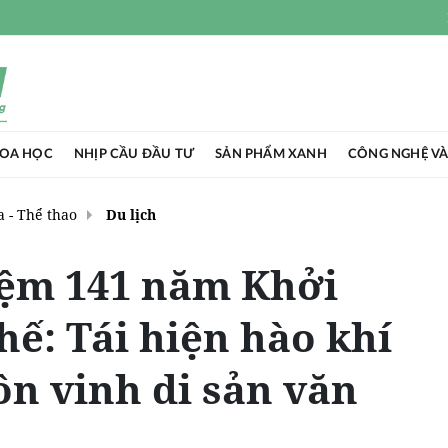
HOA HỌC
NHỊP CẦU ĐẦU TƯ
SẢN PHẨM XANH
CÔNG NGHỆ VÀ
 - Thể thao
Du lịch
iệm 141 năm Khởi
hế: Tái hiện hào khí
ôn vinh di sản văn