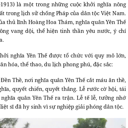
-1913) là một trong những cuộc khởi nghĩa nông
ất trong lịch sử chống Pháp của dân tộc Việt Nam.
 của thủ lĩnh Hoàng Hoa Thám, nghĩa quân Yên Thế
ng vang dội, thể hiện tinh thần yêu nước, ý chí
a.
hởi nghĩa Yên Thế được tổ chức với quy mô lớn,
n hóa, thể thao, du lịch phong phú, đặc sắc:
 Đền Thề, nơi nghĩa quân Yên Thế cắt máu ăn thề,
hĩa, quyết chiến, quyết thắng. Lễ rước cờ hội, tái
 nghĩa quân Yên Thế ra trận. Lễ tế lễ, tưởng nhớ
liệt sĩ đã hy sinh vì sự nghiệp giải phóng dân tộc.