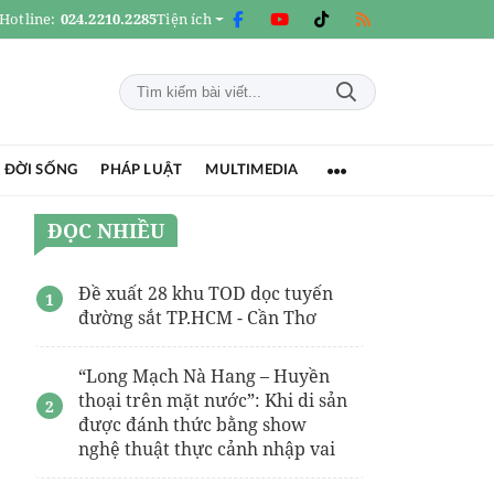
Hotline:
024.2210.2285
Tiện ích
 ĐỜI SỐNG
PHÁP LUẬT
MULTIMEDIA
ĐỌC NHIỀU
Đề xuất 28 khu TOD dọc tuyến
đường sắt TP.HCM - Cần Thơ
“Long Mạch Nà Hang – Huyền
thoại trên mặt nước”: Khi di sản
được đánh thức bằng show
nghệ thuật thực cảnh nhập vai