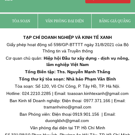
TÒA SOẠN
VĂN PHÒNG ĐẠI DIỆN
BẢNG GIÁ QUẢNG C
TẠP CHÍ DOANH NGHIỆP VÀ KINH TẾ XANH
Giấy phép hoạt động số 598/GP-BTTTT ngày 31/8/2021 của Bộ
Thông tin và Truyền thông
Cơ quan chủ quản:
Hiệp hội Đầu tư xây dựng - dịch vụ nông,
lâm nghiệp Việt Nam
Tổng Biên tập: Ths. Nguyễn Mạnh Thắng
Tổng thư ký tòa soạn: Nhà báo Phạm Văn Bình
Tòa soạn: Số 120, Võ Chí Công, P. Tây Hồ, TP. Hà Nội.
Hotline: 024.2210.2285 | Email: toasoan.kinhtexanh@gmail.com
Ban Kinh tế Doanh nghiệp: Điện thoại 0977.371.166 | Email:
tramanhvino@gmail.com
Ban Phóng viên: Điện thoại 0919.901.156 | Email:
duongldxh@gmail.com
Văn phòng đại diện tại TP. Hồ Chí Minh