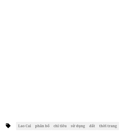
Lao Cai
phân bổ
chi tiêu
sử dụng
đất
thời trang