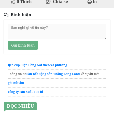
0
Thích
Chia sẻ
In
Bình luận
Gửi bình luận
lịch cúp điện Đồng Nai theo xã phường
Thông tin từ
Sàn bất động sản Thăng Long Land
về dự án mới
gói hút ẩm
công ty sản xuất bao bì
Affordable
agency ad account rental GDT
services
ĐỌC NHIỀU
Đồ chơi
Upixel
chính hãng