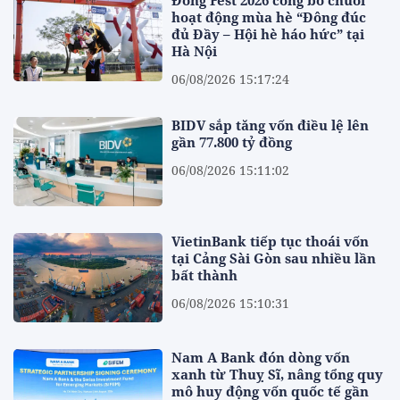
hoạt động mùa hè “Đông đúc
đủ Đầy – Hội hè háo hức” tại
Hà Nội
06/08/2026 15:17:24
BIDV sắp tăng vốn điều lệ lên
gần 77.800 tỷ đồng
06/08/2026 15:11:02
VietinBank tiếp tục thoái vốn
tại Cảng Sài Gòn sau nhiều lần
bất thành
06/08/2026 15:10:31
Nam A Bank đón dòng vốn
xanh từ Thuỵ Sĩ, nâng tổng quy
mô huy động vốn quốc tế gần