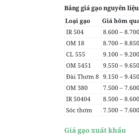
Bảng giá gạo nguyên liệ
Loại gạo
Giá hôm qua
IR 504
8.600 – 8.70
OM 18
8.700 – 8.85
CL 555
9.100 – 9.20
OM 5451
9.550 – 9.65
Đài Thơm 8
9.150 – 9.45
OM 380
7.500 – 7.60
IR 50404
8.500 – 8.60
Sóc thơm
7.500 – 7.60
Giá gạo xuất khẩu