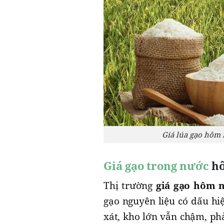
Giá lúa gạo hôm 
Giá gạo trong nước
hô
Thị trường
giá gạo hôm n
gạo nguyên liệu có dấu hi
xát, kho lớn vẫn chậm, ph