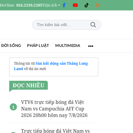
Hotline:
024.2210.2285
Tiện ích
 ĐỜI SỐNG
PHÁP LUẬT
MULTIMEDIA
Thông tin từ
Sàn bất động sản Thăng Long
Land
về dự án mới
ĐỌC NHIỀU
VTV6 trực tiếp bóng đá Việt
Nam vs Campuchia AFF Cup
2026 20h00 hôm nay 7/8/2026
Trực tiếp bóng đá Việt Nam vs