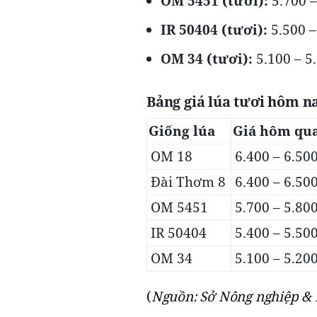
OM 5451 (tươi):
5.700 –
IR 50404 (tươi):
5.500 –
OM 34 (tươi):
5.100 – 5
Bảng giá lúa tươi hôm n
Giống lúa
Giá hôm qua
OM 18
6.400 – 6.50
Đài Thơm 8
6.400 – 6.50
OM 5451
5.700 – 5.80
IR 50404
5.400 – 5.50
OM 34
5.100 – 5.20
(
Nguồn: Sở Nông nghiệp & 