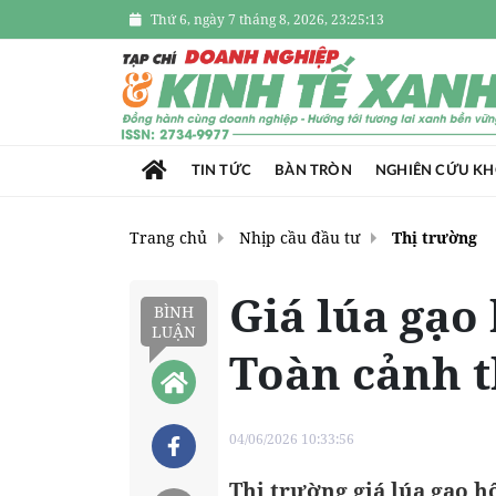
Thứ 6, ngày 7 tháng 8, 2026, 23:25:14
TIN TỨC
BÀN TRÒN
NGHIÊN CỨU K
Trang chủ
Nhịp cầu đầu tư
Thị trường
Giá lúa gạo
BÌNH
LUẬN
Toàn cảnh t
04/06/2026 10:33:56
Thị trường giá lúa gạo h