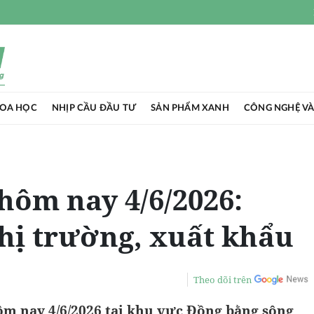
HOA HỌC
NHỊP CẦU ĐẦU TƯ
SẢN PHẨM XANH
CÔNG NGHỆ VÀ
 hôm nay 4/6/2026:
hị trường, xuất khẩu
Theo dõi trên
ôm nay 4/6/2026 tại khu vực Đồng bằng sông