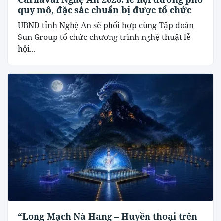
quy mô, đặc sắc chuẩn bị được tổ chức
UBND tỉnh Nghệ An sẽ phối hợp cùng Tập đoàn
Sun Group tổ chức chương trình nghệ thuật lễ
hội...
“Long Mạch Nà Hang – Huyền thoại trên