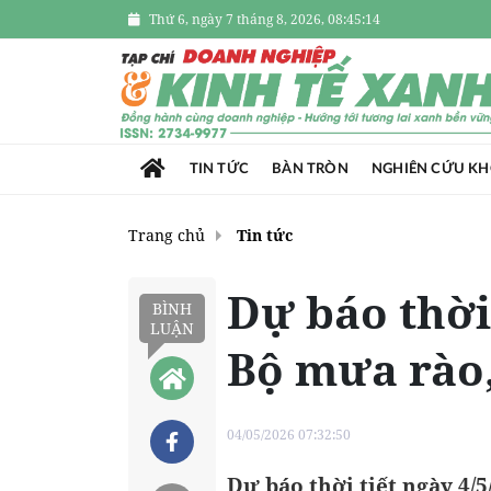
Thứ 6, ngày 7 tháng 8, 2026, 08:45:15
TIN TỨC
BÀN TRÒN
NGHIÊN CỨU K
Trang chủ
Tin tức
Dự báo thời
BÌNH
LUẬN
Bộ mưa rào
04/05/2026 07:32:50
Dự báo thời tiết ngày 4/