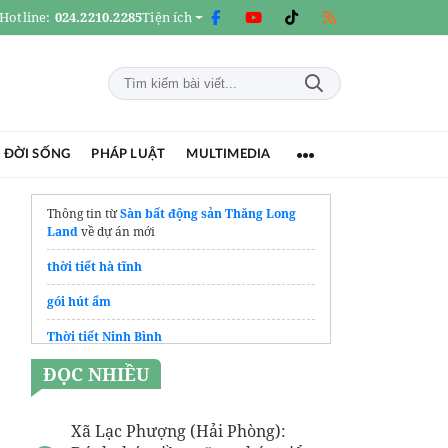
Hotline:
024.2210.2285
Tiện ích
 ĐỜI SỐNG
PHÁP LUẬT
MULTIMEDIA
Thông tin từ
Sàn bất động sản Thăng Long
Land
về dự án mới
thời tiết hà tĩnh
gói hút ẩm
Thời tiết Ninh Bình
ĐỌC NHIỀU
Xã Lạc Phượng (Hải Phòng):