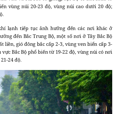
biến vùng núi 20-23 độ, vùng núi cao dưới 20 độ;
ộ.
khí lạnh tiếp tục ảnh hưởng đến các nơi khác ở
ưởng đến Bắc Trung Bộ, một số nơi ở Tây Bắc Bộ
t liền, gió đông bắc cấp 2-3, vùng ven biển cấp 3-
u vực Bắc Bộ phổ biến từ 19-22 độ, vùng núi có nơi
 21-24 độ.