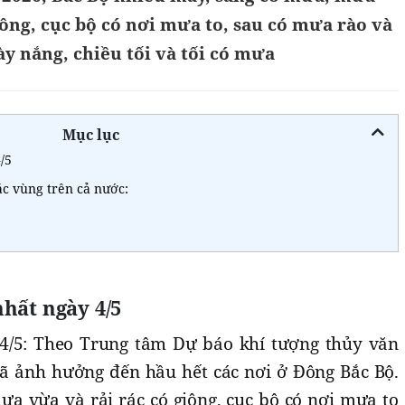
 dông, cục bộ có nơi mưa to, sau có mưa rào và
y nắng, chiều tối và tối có mưa
Mục lục
/5
ác vùng trên cả nước:
hất ngày 4/5
4/5: Theo Trung tâm Dự báo khí tượng thủy văn
đã ảnh hưởng đến hầu hết các nơi ở Đông Bắc Bộ.
a vừa và rải rác có giông, cục bộ có nơi mưa to