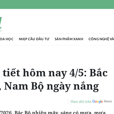
HOA HỌC
NHỊP CẦU ĐẦU TƯ
SẢN PHẨM XANH
CÔNG NGHỆ VÀ
 tiết hôm nay 4/5: Bắc
, Nam Bộ ngày nắng
Theo dõi trên
5/2026, Bắc Bộ nhiều mây, sáng có mưa, mưa