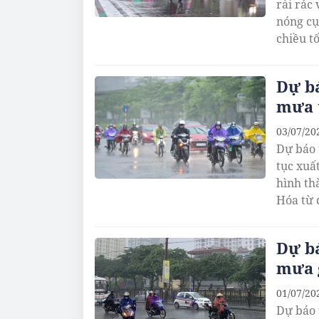
rải rác
nóng cụ
chiều tố
Dự bá
mưa 
03/07/20
Dự báo 
tục xuấ
hình th
Hóa từ 
Dự bá
mưa 
01/07/20
Dự báo 