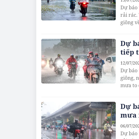
Dự báo 
rải rác
giông về
Dự bá
tiếp 
12/07/20
Dự báo 
giông, 
mưa to 
Dự bá
mưa 
06/07/20
Dự báo 