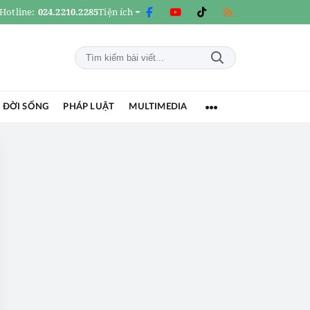
Hotline:
024.2210.2285
Tiện ích
 ĐỜI SỐNG
PHÁP LUẬT
MULTIMEDIA