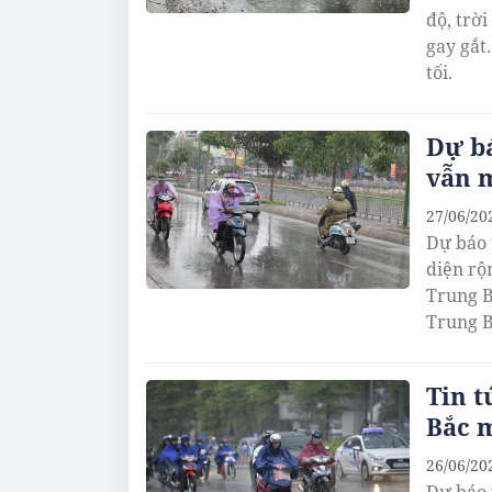
độ, trờ
gay gắt
tối.
Dự bá
vẫn 
27/06/20
Dự báo 
diện rộ
Trung B
Trung B
Tin t
Bắc 
26/06/20