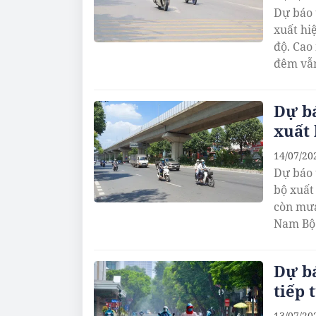
Dự báo 
xuất hi
độ. Cao
đêm vẫn
Dự bá
xuất
14/07/20
Dự báo 
bộ xuất
còn mưa
Nam Bộ 
Dự bá
tiếp 
13/07/20