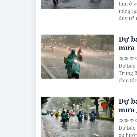
tâm ở v
nóng tạ
duy trì
Dự bá
mưa 
29/06/20
Dự báo 
Trung B
chịu tá
Dự bá
mưa 
28/06/20
Dự báo 
xu hướn