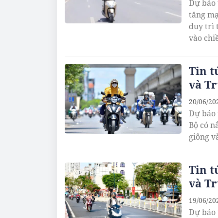
Dự báo 
tăng mạ
duy trì
vào chiề
Tin t
và Tr
20/06/20
Dự báo 
Bộ có n
giông và
Tin t
và Tr
19/06/20
Dự báo 