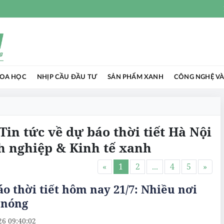
HOA HỌC
NHỊP CẦU ĐẦU TƯ
SẢN PHẨM XANH
CÔNG NGHỆ VÀ
 Tin tức về dự báo thời tiết Hà Nội
h nghiệp & Kinh tế xanh
«
1
2
...
4
5
»
o thời tiết hôm nay 21/7: Nhiều nơi
 nóng
26 09:40:02