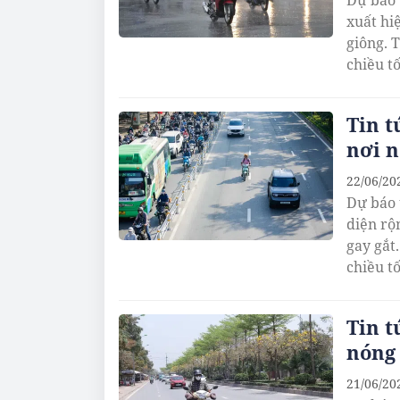
Dự báo 
xuất hi
giông. 
chiều tố
Tin t
nơi n
22/06/20
Dự báo 
diện rộ
gay gắt
chiều tố
Tin t
nóng 
21/06/20