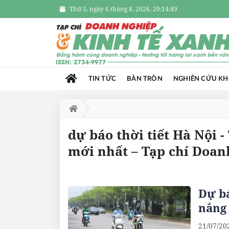
Thứ 5, ngày 6 tháng 8, 2026, 20:14:50
TIN TỨC
BÀN TRÒN
NGHIÊN CỨU K
dự báo thời tiết Hà Nội -
mới nhất – Tạp chí Doan
Dự bá
nắng
21/07/20