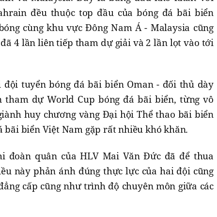
hrain đều thuộc top đầu của bóng đá bãi biển
i bóng cùng khu vực Đông Nam Á - Malaysia cũng
ã 4 lần liên tiếp tham dự giải và 2 lần lọt vào tới
 đội tuyển bóng đá bãi biển Oman - đối thủ dày
n tham dự World Cup bóng đá bãi biển, từng vô
iành huy chương vàng Đại hội Thể thao bãi biển
á bãi biển Việt Nam gặp rất nhiều khó khăn.
khi đoàn quân của HLV Mai Văn Đức đã để thua
iều này phản ánh đúng thực lực của hai đội cũng
đẳng cấp cũng như trình độ chuyên môn giữa các