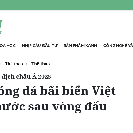
HOA HỌC
NHỊP CẦU ĐẦU TƯ
SẢN PHẨM XANH
CÔNG NGHỆ VÀ
 - Thể thao
Thể thao
ô địch châu Á 2025
óng đá bãi biển Việt
ước sau vòng đấu