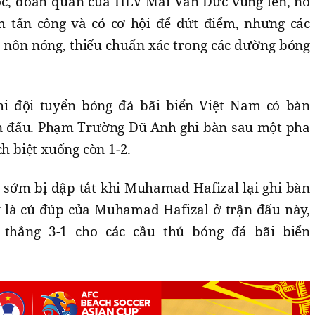
c, đoàn quân của HLV Mai Văn Đức vùng lên, nỗ
m tấn công và có cơ hội để dứt điểm, nhưng các
a nôn nóng, thiếu chuẩn xác trong các đường bóng
i đội tuyển bóng đá bãi biển Việt Nam có bàn
ận đấu. Phạm Trường Dũ Anh ghi bàn sau một pha
ch biệt xuống còn 1-2.
 sớm bị dập tắt khi Muhamad Hafizal lại ghi bàn
y là cú đúp của Muhamad Hafizal ở trận đấu này,
 thắng 3-1 cho các cầu thủ bóng đá bãi biển