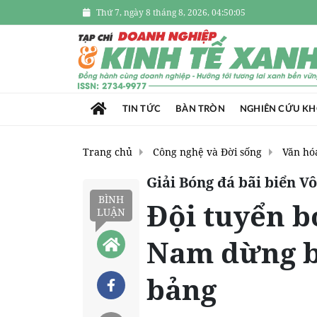
Thứ 7, ngày 8 tháng 8, 2026, 04:50:06
TIN TỨC
BÀN TRÒN
NGHIÊN CỨU K
Trang chủ
Công nghệ và Đời sống
Văn hóa
Giải Bóng đá bãi biển V
BÌNH
Đội tuyển b
LUẬN
Nam dừng b
bảng