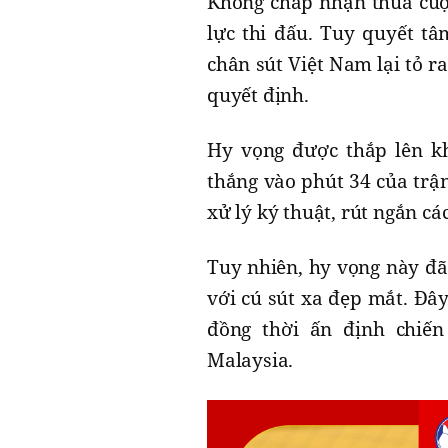
Không chấp nhận thua cuộ
lực thi đấu. Tuy quyết tâ
chân sút Việt Nam lại tỏ r
quyết định.
Hy vọng được thắp lên kh
thắng vào phút 34 của tr
xử lý ký thuật, rút ngắn cá
Tuy nhiên, hy vọng này đã
với cú sút xa đẹp mắt. Đâ
đồng thời ấn định chiến
Malaysia.