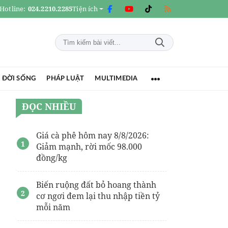
Hotline:
024.2210.2285
Tiện ích
 ĐỜI SỐNG
PHÁP LUẬT
MULTIMEDIA
ĐỌC NHIỀU
Giá cà phê hôm nay 8/8/2026:
Giảm mạnh, rời mốc 98.000
đồng/kg
Biến ruộng đất bỏ hoang thành
cơ ngơi đem lại thu nhập tiền tỷ
mỗi năm