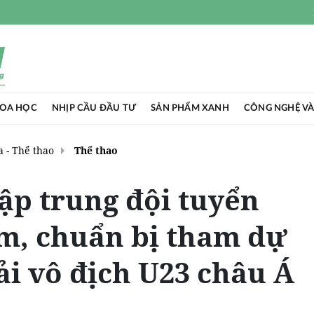
HOA HỌC
NHỊP CẦU ĐẦU TƯ
SẢN PHẨM XANH
CÔNG NGHỆ VÀ
 - Thể thao
Thể thao
ập trung đội tuyển
m, chuẩn bị tham dự
ải vô địch U23 châu Á