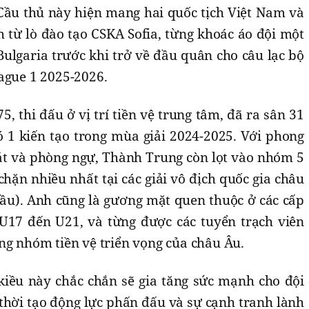
 Cầu thủ này hiện mang hai quốc tịch Việt Nam và
 từ lò đào tạo CSKA Sofia, từng khoác áo đội một
 Bulgaria trước khi trở về đầu quân cho câu lạc bộ
ague 1 2025-2026.
 thi đấu ở vị trí tiền vệ trung tâm, đã ra sân 31
ó 1 kiến tạo trong mùa giải 2024-2025. Với phong
oát và phòng ngự, Thành Trung còn lọt vào nhóm 5
chặn nhiều nhất tại các giải vô địch quốc gia châu
đầu). Anh cũng là gương mặt quen thuộc ở các cấp
ừ U17 đến U21, và từng được các tuyển trạch viên
ng nhóm tiền vệ triển vọng của châu Âu.
 kiều này chắc chắn sẽ gia tăng sức mạnh cho đội
thời tạo động lực phấn đấu và sự cạnh tranh lành