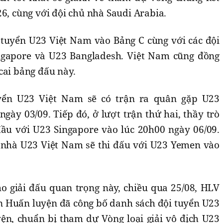
26, cùng với đội chủ nhà Saudi Arabia.
tuyển U23 Việt Nam vào Bảng C cùng với các đội
gapore và U23 Bangladesh. Việt Nam cũng đồng
cai bảng đấu này.
uyển U23 Việt Nam sẽ có trận ra quân gặp U23
gày 03/09. Tiếp đó, ở lượt trận thứ hai, thầy trò
ầu với U23 Singapore vào lúc 20h00 ngày 06/09.
hủ nhà U23 Việt Nam sẽ thi đấu với U23 Yemen vào
o giải đấu quan trọng này, chiều qua 25/08, HLV
n Huấn luyện đã công bố danh sách đội tuyển U23
ện, chuẩn bị tham dự Vòng loại giải vô địch U23