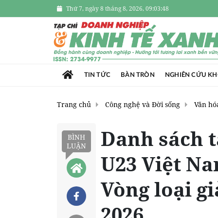
Thứ 7, ngày 8 tháng 8, 2026, 09:03:49
TIN TỨC
BÀN TRÒN
NGHIÊN CỨU K
Trang chủ
Công nghệ và Đời sống
Văn hóa
Danh sách t
BÌNH
LUẬN
U23 Việt Na
Vòng loại gi
2026