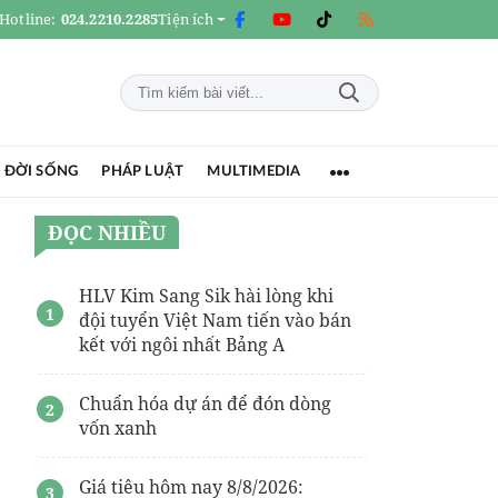
Hotline:
024.2210.2285
Tiện ích
 ĐỜI SỐNG
PHÁP LUẬT
MULTIMEDIA
ĐỌC NHIỀU
HLV Kim Sang Sik hài lòng khi
đội tuyển Việt Nam tiến vào bán
kết với ngôi nhất Bảng A
Chuẩn hóa dự án để đón dòng
vốn xanh
Giá tiêu hôm nay 8/8/2026: