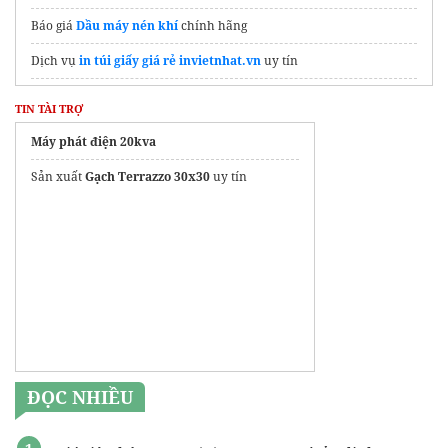
Báo giá
Dầu máy nén khí
chính hãng
Dịch vụ
in túi giấy giá rẻ invietnhat.vn
uy tín
Cập nhật
giá băng tải pvc
mới nhất
TIN TÀI TRỢ
Lưỡi cưa xương
thực phẩm
Máy phát điện 20kva
Tháp giải nhiệt tại Hà Nội
Sản xuất
Gạch Terrazzo 30x30
uy tín
dây titan gr5
quạt ly tâm
ĐỌC NHIỀU