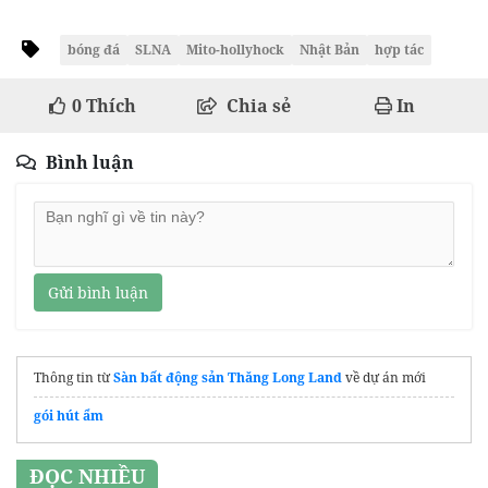
bóng đá
SLNA
Mito-hollyhock
Nhật Bản
hợp tác
0
Thích
Chia sẻ
In
Bình luận
Gửi bình luận
Thông tin từ
Sàn bất động sản Thăng Long Land
về dự án mới
gói hút ẩm
ĐỌC NHIỀU