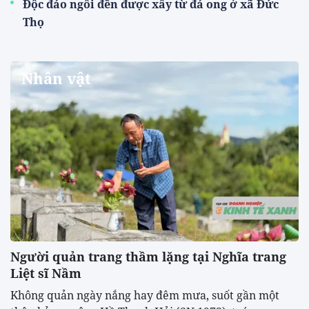
Thông tin mở bán vé trực tiếp trận sân nhà
Việt Nam vs. Campuchia
Sáng nay 05/08, nhằm phục vụ nhu cầu của đông đảo
người hâm mộ muốn đến sân cổ vũ đội...
Đội tuyển futsal Việt Nam thắng trận thứ hai liên
tiếp tại giải giao hữu Vô địch châu lục
Đội tuyển Việt Nam nắm quyền tự quyết cho tấm
vé vào bán kết ASEAN Cup 2026