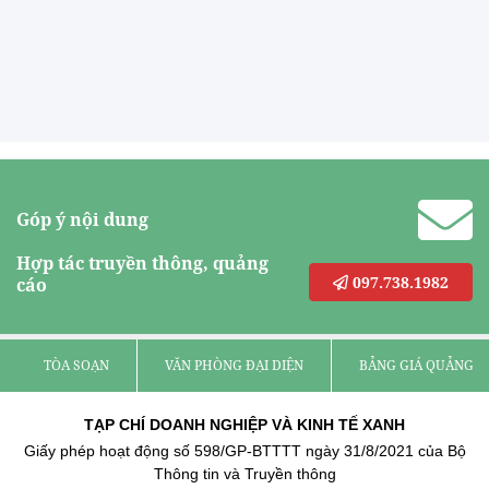
Đà Nẵng: Bình minh rộn ràng ở làng chài Tam
Tiến
Vào những ngày đầu tháng 8, khi tiết trời dịu mát và
biển êm sóng lặng, làng chài Tam Tiến,...
Đắk Lắk: Khơi dậy giá trị riêng, nâng tầm du lịch
Thác Mây tìm đường biến cảnh đẹp thành sinh kế
Bản nhỏ bên hồ Sông Mực tìm đường làm du lịch
Độc đáo ngôi đền được xây từ đá ong ở xã Đức