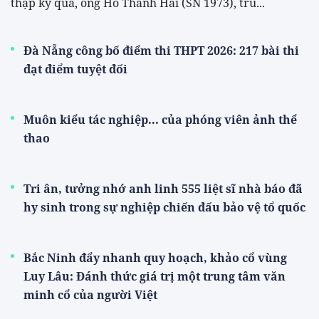
Thắng đậm chủ nhà Indonesia, đội tuyển Việt
Nam mở toang cánh cửa vào bán kết
Giải Marathon Quốc tế Di sản Hạ Long 2026: Đạt
chuẩn Nhãn Thế giới, dự kiến thu hút 18.000 vận
động viên
Du lịch