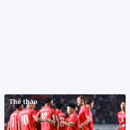
07/08/2026 16:02:02
Khuyến khích liên kết rừng
trồng từ 100 ha để cấp chung
mã số
07/08/2026 15:20:11
Thành lập Hội đồng OCOP cấp
Trung ương
07/08/2026 15:18:11
Xã Lạc Phượng (Hải Phòng):
Đánh thức tiềm năng phát
triển nông nghiệp sinh thái từ
sức mạnh nội tại
07/08/2026 14:52:28