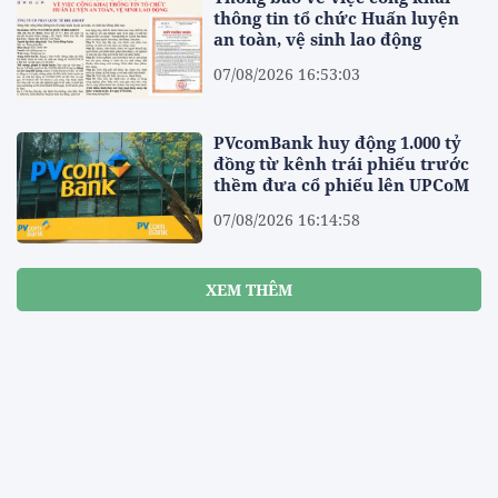
thông tin tổ chức Huấn luyện
an toàn, vệ sinh lao động
07/08/2026 16:53:03
PVcomBank huy động 1.000 tỷ
đồng từ kênh trái phiếu trước
thềm đưa cổ phiếu lên UPCoM
07/08/2026 16:14:58
Công ty con của Hoàng Anh Gia
Lai chốt giá IPO 18,8 triệu cổ
phiếu, dự thu hơn 1.100 tỷ đồng
07/08/2026 16:12:20
Phát triển kinh tế xanh - Hành
trình tăng tốc vì một Việt Nam
phát triển bền vững