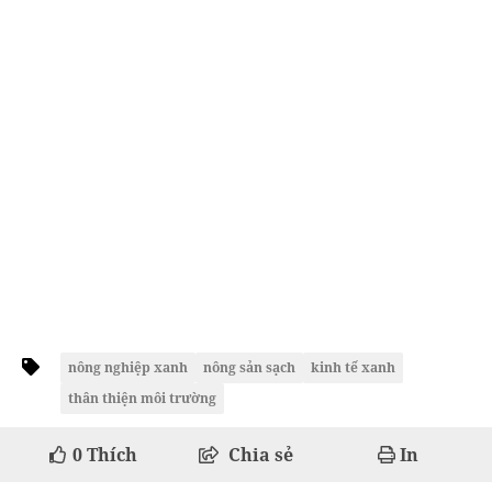
nông nghiệp xanh
nông sản sạch
kinh tế xanh
thân thiện môi trường
0
Thích
Chia sẻ
In