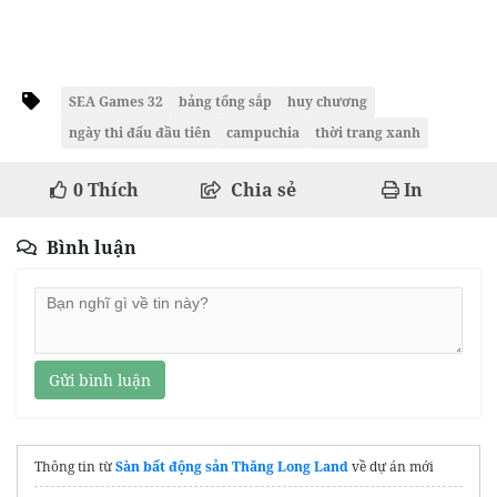
SEA Games 32
bảng tổng sắp
huy chương
ngày thi đấu đầu tiên
campuchia
thời trang xanh
0
Thích
Chia sẻ
In
Bình luận
Gửi bình luận
Thông tin từ
Sàn bất động sản Thăng Long Land
về dự án mới