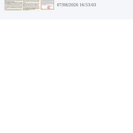
07/08/2026 16:53:03
PVcomBank huy động 1.000 tỷ
đồng từ kênh trái phiếu trước
thềm đưa cổ phiếu lên UPCoM
07/08/2026 16:14:58
Công ty con của Hoàng Anh Gia
Lai chốt giá IPO 18,8 triệu cổ
phiếu, dự thu hơn 1.100 tỷ đồng
07/08/2026 16:12:20
Phát triển kinh tế xanh - Hành
trình tăng tốc vì một Việt Nam
phát triển bền vững
07/08/2026 16:02:02