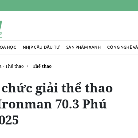
HOA HỌC
NHỊP CẦU ĐẦU TƯ
SẢN PHẨM XANH
CÔNG NGHỆ VÀ
 - Thể thao
Thể thao
 chức giải thể thao
Ironman 70.3 Phú
025