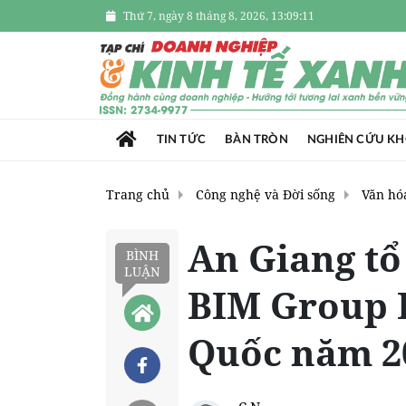
Thứ 7, ngày 8 tháng 8, 2026, 13:09:12
TIN TỨC
BÀN TRÒN
NGHIÊN CỨU K
Trang chủ
Công nghệ và Đời sống
Văn hóa
An Giang tổ
BÌNH
LUẬN
BIM Group 
Quốc năm 2