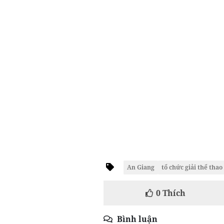
An Giang
tổ chức giải thể thao
0
Thích
Bình luận