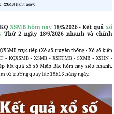
c (XSMB) hàng ngày:
p KQ
XSMB hôm nay
18/5/2026 - Kết quả
xổ
y
Thứ 2 ngày 18/5/2026 nhanh và chính
QXSMB trực tiếp (Xổ số truyền thống - Xổ số kiến
SKT - KQXSMB - XSMB - XSKTMB - SXMB - XSHN -
iếp kết quả xổ số Miền Bắc hôm nay siêu nhanh,
am từ trường quay lúc 18h15 hàng ngày.