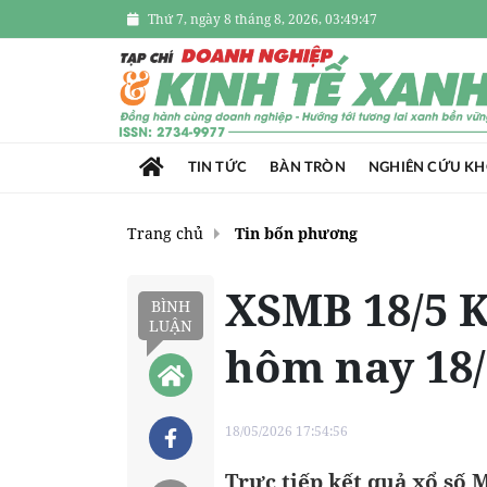
Thứ 7, ngày 8 tháng 8, 2026, 03:49:48
TIN TỨC
BÀN TRÒN
NGHIÊN CỨU K
Trang chủ
Tin bốn phương
XSMB 18/5 K
BÌNH
LUẬN
hôm nay 18
18/05/2026 17:54:56
Trực tiếp kết quả xổ số 