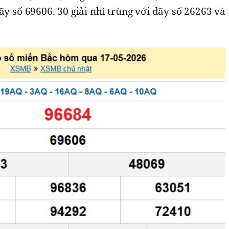
ãy số 69606. 30 giải nhì trùng với dãy số 26263 và