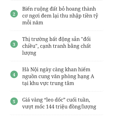
Biến ruộng đất bỏ hoang thành
cơ ngơi đem lại thu nhập tiền tỷ
mỗi năm
Thị trường bất động sản "đổi
chiều", cạnh tranh bằng chất
lượng
Hà Nội ngày càng khan hiếm
nguồn cung văn phòng hạng A
tại khu vực trung tâm
Giá vàng “leo dốc” cuối tuần,
vượt mốc 144 triệu đồng/lượng