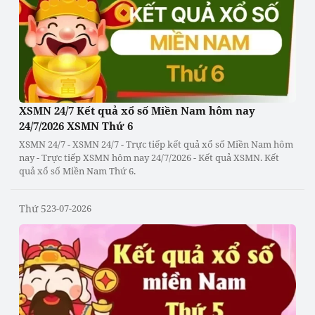
XSMN 24/7 Kết quả xổ số Miền Nam hôm nay
24/7/2026 XSMN Thứ 6
XSMN 24/7 - XSMN 24/7 - Trực tiếp kết quả xổ số Miền Nam hôm
nay - Trực tiếp XSMN hôm nay 24/7/2026 - Kết quả XSMN. Kết
quả xổ số Miền Nam Thứ 6.
Thứ 5
23-07-2026