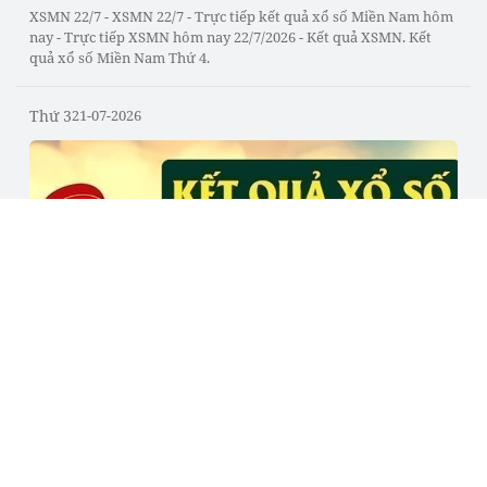
XSMN 22/7 - XSMN 22/7 - Trực tiếp kết quả xổ số Miền Nam hôm
nay - Trực tiếp XSMN hôm nay 22/7/2026 - Kết quả XSMN. Kết
quả xổ số Miền Nam Thứ 4.
Thứ 3
21-07-2026
XSMN 21/7 Kết quả xổ số Miền Nam hôm nay
21/7/2026 XSMN Thứ 3
XSMN 21/7- SXMN 21/7 - Trực tiếp kết quả xổ số Miền Nam hôm
nay - Trực tiếp XSMN hôm nay 21/7/2025 - Kết quả XSMN. Kết
quả xổ số Miền Nam Thứ 3.