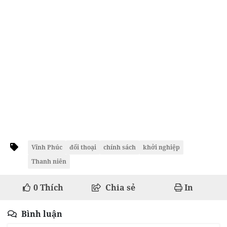
Vĩnh Phúc
đối thoại
chính sách
khởi nghiệp
Thanh niên
0
Thích
Chia sẻ
In
Bình luận