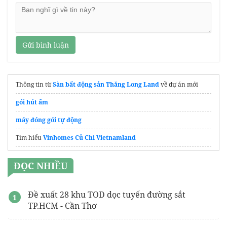
Gửi bình luận
Thông tin từ
Sàn bất động sản Thăng Long Land
về dự án mới
gói hút ẩm
máy đóng gói tự động
Tìm hiểu
Vinhomes Củ Chi Vietnamland
Dự án
The Emerald Boulevard
Thuận An
ĐỌC NHIỀU
Giá
máy gấp mép tôn
Mua
điều hoà Funiki
tại Hà Nội
Đề xuất 28 khu TOD dọc tuyến đường sắt
TP.HCM - Cần Thơ
Dự án
MIK Cát Bà