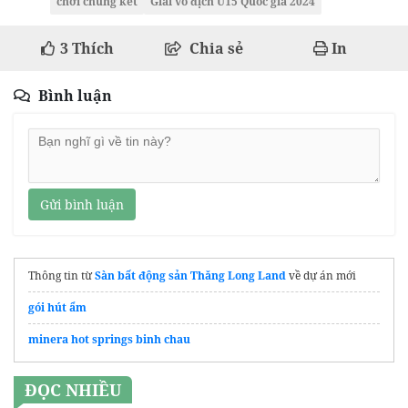
chơi chung kết
Giải vô địch U15 Quốc gia 2024
3
Thích
Chia sẻ
In
Bình luận
Gửi bình luận
Thông tin từ
Sàn bất động sản Thăng Long Land
về dự án mới
gói hút ẩm
minera hot springs binh chau
ĐỌC NHIỀU