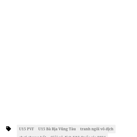
U15 PVF
U15 Bà Rịa Vũng Tàu
tranh ngôi vô địch