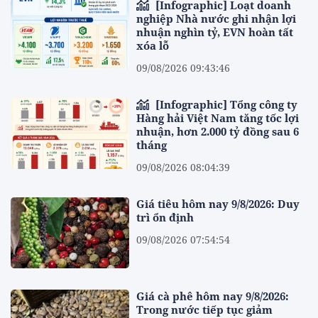
[Infographic] Loạt doanh
nghiệp Nhà nước ghi nhận lợi
nhuận nghìn tỷ, EVN hoàn tất
xóa lỗ
09/08/2026 09:43:46
[Infographic] Tổng công ty
Hàng hải Việt Nam tăng tốc lợi
nhuận, hơn 2.000 tỷ đồng sau 6
tháng
09/08/2026 08:04:39
Giá tiêu hôm nay 9/8/2026: Duy
trì ổn định
09/08/2026 07:54:54
Giá cà phê hôm nay 9/8/2026:
Trong nước tiếp tục giảm