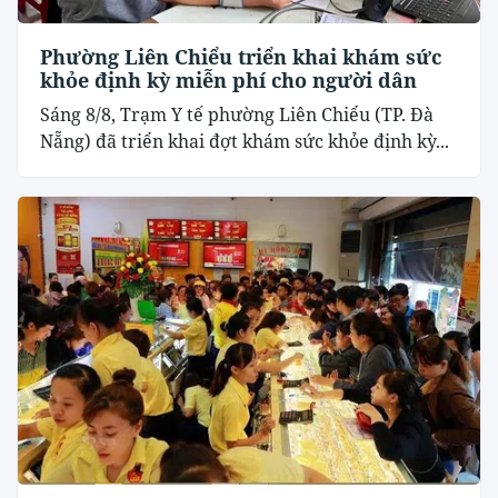
Phường Liên Chiểu triển khai khám sức
khỏe định kỳ miễn phí cho người dân
Sáng 8/8, Trạm Y tế phường Liên Chiểu (TP. Đà
Nẵng) đã triển khai đợt khám sức khỏe định kỳ...