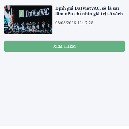
Định giá DatVietVAC, sẽ là sai
lầm nếu chỉ nhìn giá trị sổ sách
08/08/2026 12:17:28
XEM THÊM