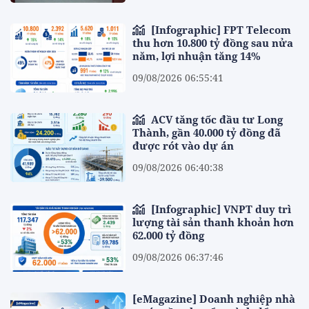
[Infographic] FPT Telecom
thu hơn 10.800 tỷ đồng sau nửa
năm, lợi nhuận tăng 14%
09/08/2026 06:55:41
ACV tăng tốc đầu tư Long
Thành, gần 40.000 tỷ đồng đã
được rót vào dự án
09/08/2026 06:40:38
[Infographic] VNPT duy trì
lượng tài sản thanh khoản hơn
62.000 tỷ đồng
09/08/2026 06:37:46
[eMagazine] Doanh nghiệp nhà