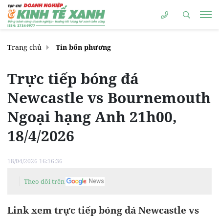
Trang chủ
Tin bốn phương
Trực tiếp bóng đá
Newcastle vs Bournemouth
Ngoại hạng Anh 21h00,
18/4/2026
18/04/2026 16:16:36
Theo dõi trên
Link xem trực tiếp bóng đá Newcastle vs