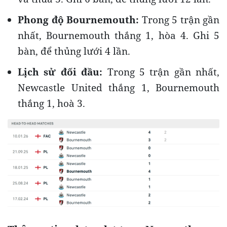
Phong độ Bournemouth:
Trong 5 trận gần
nhất, Bournemouth thắng 1, hòa 4. Ghi 5
bàn, để thủng lưới 4 lần.
Lịch sử đối đầu:
Trong 5 trận gần nhất,
Newcastle United thắng 1, Bournemouth
thắng 1, hoà 3.