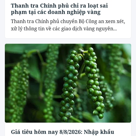
Thanh tra Chính phủ chỉ ra loạt sai
phạm tại các doanh nghiệp vàng
Thanh tra Chính phủ chuyển Bộ Công an xem xét,
xử lý thông tin về các giao dịch vàng nguyên...
Giá tiêu hôm nay 8/8/2026: Nhập khẩu