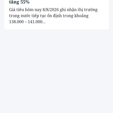
tăng 55%
Giá tiêu hôm nay 8/8/2026 ghi nhận thị trường
trong nước tiếp tục ổn định trong khoảng
138.000 – 141.000...