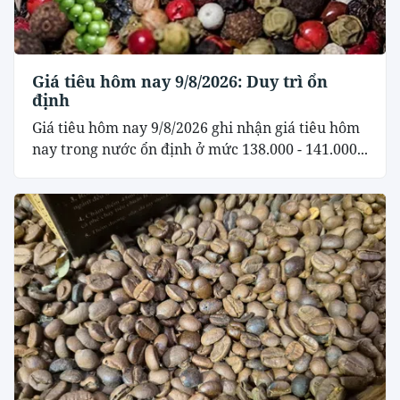
Giá tiêu hôm nay 9/8/2026: Duy trì ổn
định
Giá tiêu hôm nay 9/8/2026 ghi nhận giá tiêu hôm
nay trong nước ổn định ở mức 138.000 - 141.000...