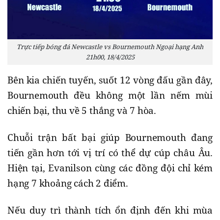
Trực tiếp bóng đá Newcastle vs Bournemouth Ngoại hạng Anh
21h00, 18/4/2025
Bên kia chiến tuyến, suốt 12 vòng đấu gần đây,
Bournemouth đều không một lần nếm mùi
chiến bại, thu về 5 thắng và 7 hòa.
Chuỗi trận bất bại giúp Bournemouth đang
tiến gần hơn tới vị trí có thể dự cúp châu Âu.
Hiện tại, Evanilson cùng các đồng đội chỉ kém
hạng 7 khoảng cách 2 điểm.
Nếu duy trì thành tích ổn định đến khi mùa