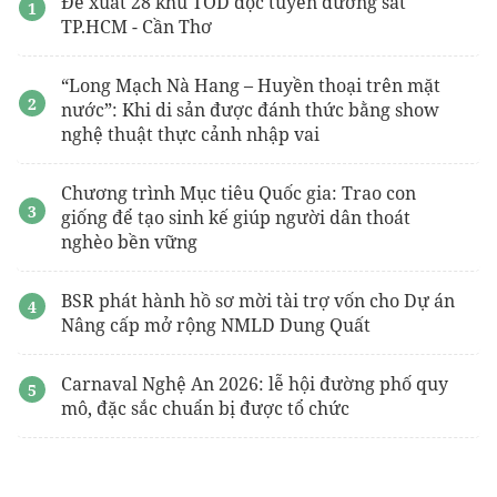
Đề xuất 28 khu TOD dọc tuyến đường sắt
TP.HCM - Cần Thơ
“Long Mạch Nà Hang – Huyền thoại trên mặt
nước”: Khi di sản được đánh thức bằng show
nghệ thuật thực cảnh nhập vai
Chương trình Mục tiêu Quốc gia: Trao con
giống để tạo sinh kế giúp người dân thoát
nghèo bền vững
BSR phát hành hồ sơ mời tài trợ vốn cho Dự án
Nâng cấp mở rộng NMLD Dung Quất
Carnaval Nghệ An 2026: lễ hội đường phố quy
mô, đặc sắc chuẩn bị được tổ chức