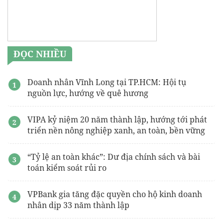
gói hút ẩm
tin tức noble rivera
phúc thọ
Dự án
Hanoi Seasons Garden
ĐỌC NHIỀU
Doanh nhân Vĩnh Long tại TP.HCM: Hội tụ
nguồn lực, hướng về quê hương
VIPA kỷ niệm 20 năm thành lập, hướng tới phát
triển nền nông nghiệp xanh, an toàn, bền vững
“Tỷ lệ an toàn khác”: Dư địa chính sách và bài
toán kiểm soát rủi ro
VPBank gia tăng đặc quyền cho hộ kinh doanh
nhân dịp 33 năm thành lập