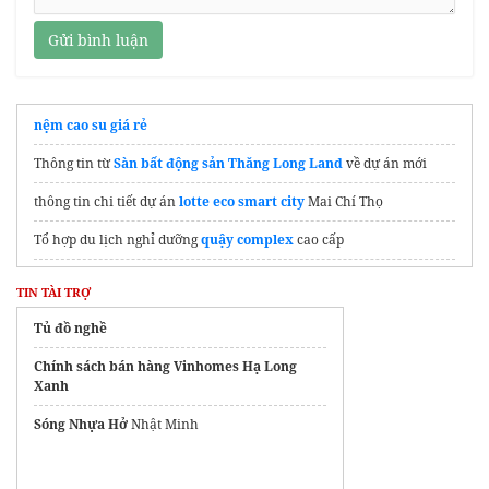
Gửi bình luận
nệm cao su giá rẻ
Thông tin từ
Sàn bất động sản Thăng Long Land
về dự án mới
thông tin chi tiết dự án
lotte eco smart city
Mai Chí Thọ
Tổ hợp du lịch nghỉ dưỡng
quậy complex
cao cấp
chi tiết dự án bất động sản
palm city quận 2
Hướng Việt Holding
TIN TÀI TRỢ
Dự án
Bcons Central Park Biên Hoà
Đồng Nai
Tủ đồ nghề
https://centrallakesidetaseco.com/
Chính sách bán hàng Vinhomes Hạ Long
Xanh
Shophouse
Vinhomes Hóc Môn
Giá Tốt
Sóng Nhựa Hở
Nhật Minh
Bán
Biệt thự Vin Cần Giờ
CapitaLand
Maison Privee
Ciputra