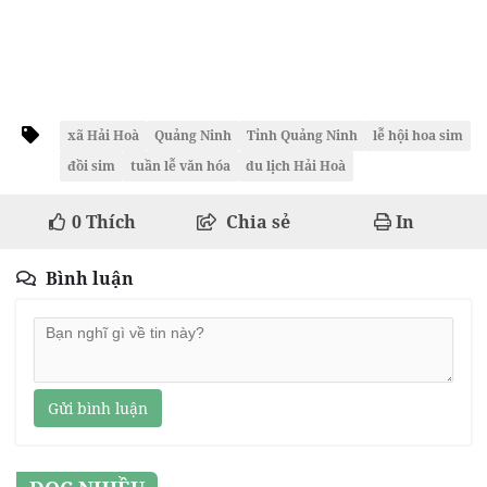
xã Hải Hoà
Quảng Ninh
Tỉnh Quảng Ninh
lễ hội hoa sim
đồi sim
tuần lễ văn hóa
du lịch Hải Hoà
0
Thích
Chia sẻ
In
Bình luận
Gửi bình luận