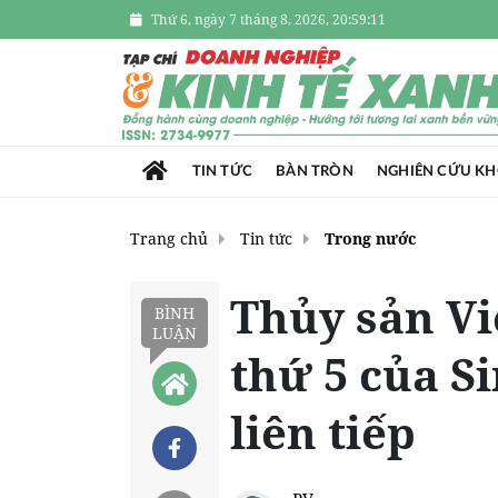
Thứ 6, ngày 7 tháng 8, 2026, 20:59:12
TIN TỨC
BÀN TRÒN
NGHIÊN CỨU K
Trang chủ
Tin tức
Trong nước
Thủy sản Vi
BÌNH
LUẬN
thứ 5 của S
liên tiếp