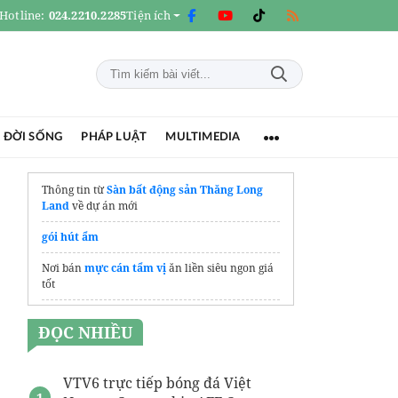
Hotline:
024.2210.2285
Tiện ích
 ĐỜI SỐNG
PHÁP LUẬT
MULTIMEDIA
Thông tin từ
Sàn bất động sản Thăng Long
Land
về dự án mới
gói hút ẩm
Nơi bán
mực cán tẩm vị
ăn liền siêu ngon giá
tốt
Phụ kiện nuôi cá giá rẻ tại
AnBi Nuôi Cá
ĐỌC NHIỀU
VTV6 trực tiếp bóng đá Việt