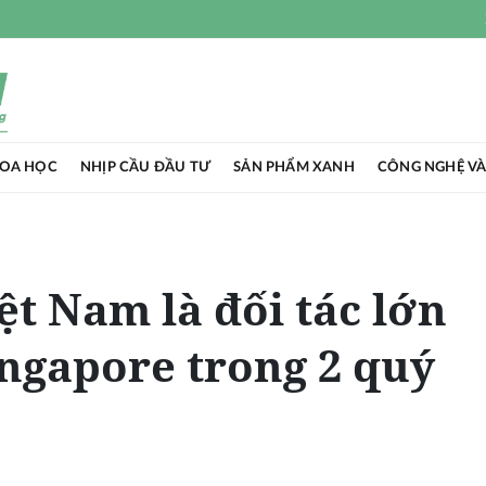
HOA HỌC
NHỊP CẦU ĐẦU TƯ
SẢN PHẨM XANH
CÔNG NGHỆ VÀ
ệt Nam là đối tác lớn
ingapore trong 2 quý