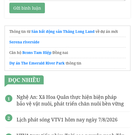
Gửi bình luận
Thông tin từ
Sàn bất động sản Thăng Long Land
về dự án mới
Serena riverside
Căn hộ
Bcons Tam Hiệp
Đồng nai
Dự án The Emerald River Park
thông tin
Mở bán căn hộ
Serena Riverside Đạt Phước
ĐỌC NHIỀU
Dự án MT Eastmark City
Điền Phúc Thành
sunshine river park
Nghệ An: Xã Hoa Quân thực hiện biện pháp
bảo vệ vật nuôi, phát triển chăn nuôi bền vững
Giá Bán Gladia Heights
Khang Điền
Website chính thức
https://ddiamant-bleu.com.vn/
Lịch phát sóng VTV1 hôm nay ngày 7/8/2026
xu hướng
mẫu nhà đẹp