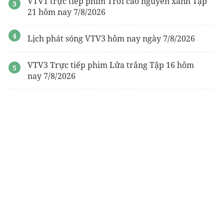
VTV1 trực tiếp phim Trời cao nguyên xanh Tập
Mở bán
Vinhome Hóc Môn
21 hôm nay 7/8/2026
du an khai hoan imperial
Lịch phát sóng VTV3 hôm nay ngày 7/8/2026
VTV3 Trực tiếp phim Lửa trắng Tập 16 hôm
nay 7/8/2026