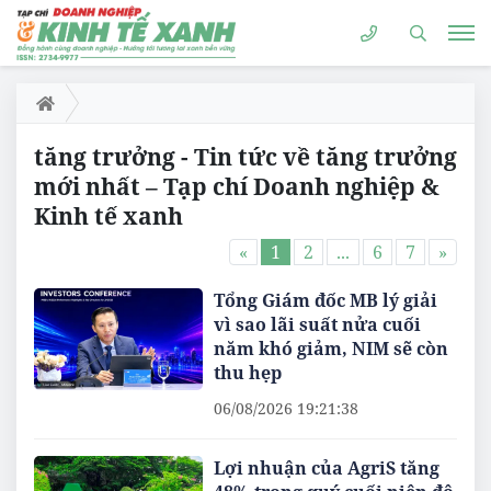
tăng trưởng - Tin tức về tăng trưởng
mới nhất – Tạp chí Doanh nghiệp &
Kinh tế xanh
«
1
2
...
6
7
»
Tổng Giám đốc MB lý giải
vì sao lãi suất nửa cuối
năm khó giảm, NIM sẽ còn
thu hẹp
06/08/2026 19:21:38
Lợi nhuận của AgriS tăng