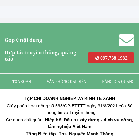
Góp ý nội dung
Hợp tác truyền thông, quảng
097.738.1982
cáo
TÒA SOẠN
VĂN PHÒNG ĐẠI DIỆN
BẢNG GIÁ QUẢNG C
TẠP CHÍ DOANH NGHIỆP VÀ KINH TẾ XANH
Giấy phép hoạt động số 598/GP-BTTTT ngày 31/8/2021 của Bộ
Thông tin và Truyền thông
Cơ quan chủ quản:
Hiệp hội Đầu tư xây dựng - dịch vụ nông,
lâm nghiệp Việt Nam
Tổng Biên tập: Ths. Nguyễn Mạnh Thắng