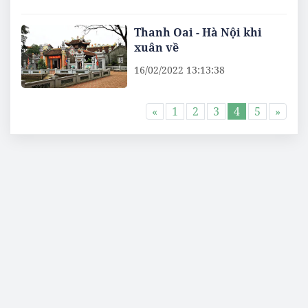
Thanh Oai - Hà Nội khi
xuân về
16/02/2022 13:13:38
«
1
2
3
4
5
»