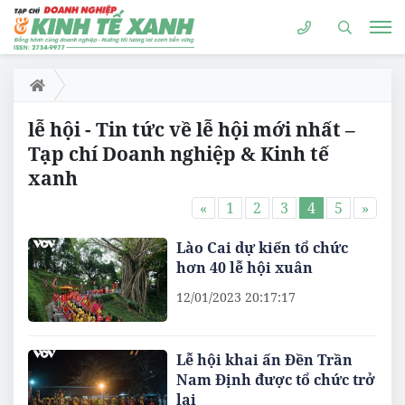
lễ hội - Tin tức về lễ hội mới nhất –
Tạp chí Doanh nghiệp & Kinh tế
xanh
«
1
2
3
4
5
»
Lào Cai dự kiến tổ chức
hơn 40 lễ hội xuân
12/01/2023 20:17:17
Lễ hội khai ấn Đền Trần
Nam Định được tổ chức trở
lại