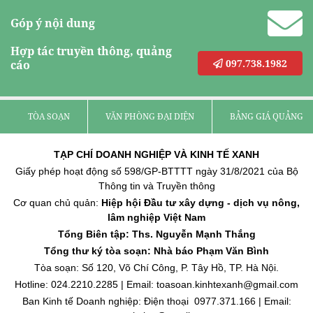
Góp ý nội dung
Hợp tác truyền thông, quảng
097.738.1982
cáo
TÒA SOẠN
VĂN PHÒNG ĐẠI DIỆN
BẢNG GIÁ QUẢNG C
TẠP CHÍ DOANH NGHIỆP VÀ KINH TẾ XANH
Giấy phép hoạt động số 598/GP-BTTTT ngày 31/8/2021 của Bộ
Thông tin và Truyền thông
Cơ quan chủ quản:
Hiệp hội Đầu tư xây dựng - dịch vụ nông,
lâm nghiệp Việt Nam
Tổng Biên tập: Ths. Nguyễn Mạnh Thắng
Tổng thư ký tòa soạn: Nhà báo Phạm Văn Bình
Tòa soạn: Số 120, Võ Chí Công, P. Tây Hồ, TP. Hà Nội.
Hotline: 024.2210.2285 | Email: toasoan.kinhtexanh@gmail.com
Ban Kinh tế Doanh nghiệp: Điện thoại 0977.371.166 | Email: