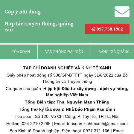
Góp ý nội dung
Hợp tác truyền thông, quảng
097.738.1982
cáo
TÒA SOẠN
VĂN PHÒNG ĐẠI DIỆN
BẢNG GIÁ QUẢNG C
TẠP CHÍ DOANH NGHIỆP VÀ KINH TẾ XANH
Giấy phép hoạt động số 598/GP-BTTTT ngày 31/8/2021 của Bộ
Thông tin và Truyền thông
Cơ quan chủ quản:
Hiệp hội Đầu tư xây dựng - dịch vụ nông,
lâm nghiệp Việt Nam
Tổng Biên tập: Ths. Nguyễn Mạnh Thắng
Tổng thư ký tòa soạn: Nhà báo Phạm Văn Bình
Tòa soạn: Số 120, Võ Chí Công, P. Tây Hồ, TP. Hà Nội.
Hotline: 024.2210.2285 | Email: toasoan.kinhtexanh@gmail.com
Ban Kinh tế Doanh nghiệp: Điện thoại 0977.371.166 | Email: