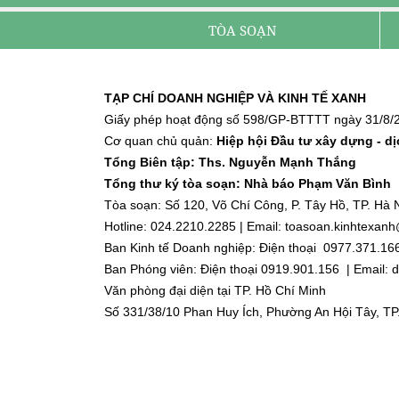
TÒA SOẠN
TẠP CHÍ DOANH NGHIỆP VÀ KINH TẾ XANH
Giấy phép hoạt động số 598/GP-BTTTT ngày 31/8/2
Cơ quan chủ quản:
Hiệp hội Đầu tư xây dựng - d
Tổng Biên tập: Ths. Nguyễn Mạnh Thắng
Tổng thư ký tòa soạn: Nhà báo Phạm Văn Bình
Tòa soạn: Số 120, Võ Chí Công, P. Tây Hồ, TP. Hà N
Hotline: 024.2210.2285 | Email: toasoan.kinhtexa
Ban Kinh tế Doanh nghiệp: Điện thoại 0977.371.16
Ban Phóng viên: Điện thoại 0919.901.156 | Email
Văn phòng đại diện tại TP. Hồ Chí Minh
Số 331/38/10 Phan Huy Ích, Phường An Hội Tây, TP
Điện thoại: 0918.918.188 | Email: dnktx.hcm@gmai