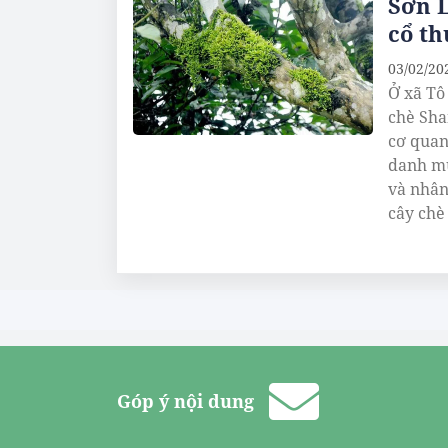
Sơn L
cổ th
03/02/20
Ở xã Tô
chè Sha
cơ quan
danh mụ
và nhân
cây chè
dân.
Góp ý nội dung