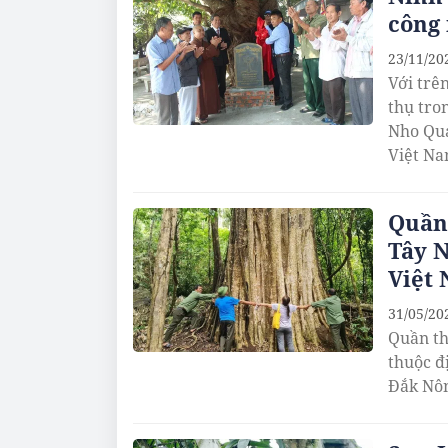
công 
23/11/20
Với trên
thụ tro
Nho Qua
Việt Na
Quần 
Tây 
Việt
31/05/20
Quần thể
thuộc đ
Đắk Nôn