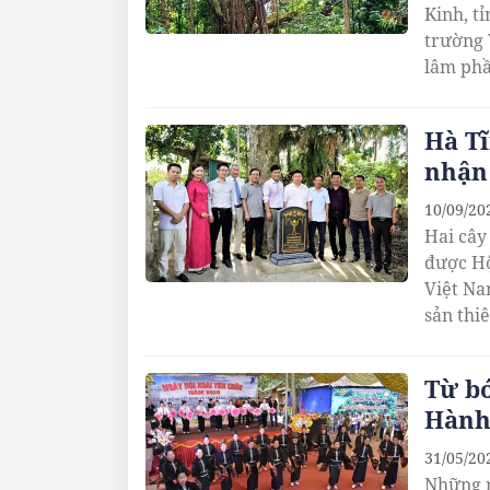
Kinh, t
trường 
lâm phầ
Hà Tĩ
nhận 
10/09/20
Hai cây
được Hộ
Việt Na
sản thi
Từ bó
Hành 
31/05/20
Những n