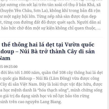
iọt sương còn sót lại trên tán xoài cổ thụ ở bản Khá, xã
 (huyện Yên Châu, Sơn La), không khí trong bản đã rộn
ư một ngày hội lớn. Từng nếp nhà sàn được dọn dẹp
t, từng con đường đất đỏ được quét sạch. Người dân ai
 háo hức chờ đón một sự kiện không chỉ quen thuộc, mà
êng liêng và đầy tự hào – Ngày hội Xoài Yên Châu.
thể thông hai lá dẹt tại Vườn quốc
idoup – Núi Bà trở thành Cây di sản
 Nam
25 09:25:00
 đời lên tới 1.000 năm, quần thể 108 cây thông hai lá dẹt
n quốc gia Bidoup – Núi Bà (Lâm Đồng) vừa được công
 Cây di sản Việt Nam. Đây là loài thực vật đặc hữu, được
oa học mệnh danh là “hóa thạch sống”, minh chứng sống
o giá trị đa dạng sinh học và nỗ lực bảo tồn rừng
sinh trên cao nguyên Lang Biang.