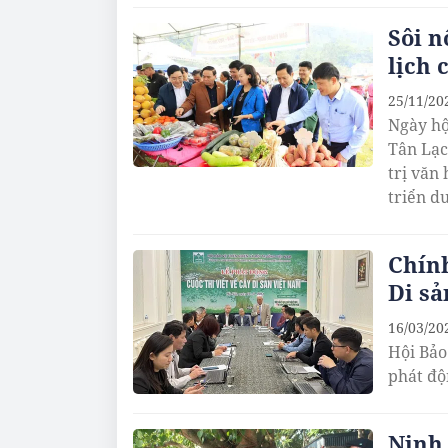
Sôi n
lịch 
25/11/20
Ngày hộ
Tân Lạc
trị văn
triển d
Chính
Di sả
16/03/20
Hội Bảo
phát độ
Ninh 