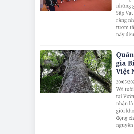
những g
Sặp Vạt
ràng nh
tươm tấ
nấy đều
còn thi
Quần 
gia B
Việt
20/05/20
Với tuổi
tại Vườ
nhận là
giới kh
động ch
nguyên 