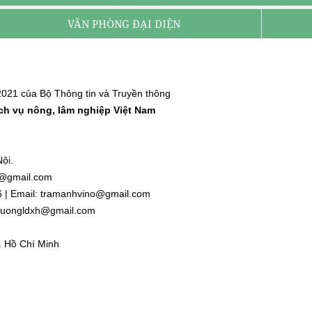
VĂN PHÒNG ĐẠI DIỆN
021 của Bộ Thông tin và Truyền thông
ịch vụ nông, lâm nghiệp Việt Nam
ội.
nh@gmail.com
6 | Email: tramanhvino@gmail.com
: duongldxh@gmail.com
. Hồ Chí Minh
l.com