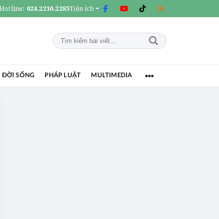
Hotline:
024.2210.2285
Tiện ích
 ĐỜI SỐNG
PHÁP LUẬT
MULTIMEDIA