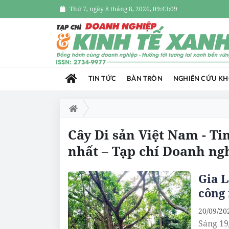
Thứ 7, ngày 8 tháng 8, 2026, 09:43:09
TIN TỨC
BÀN TRÒN
NGHIÊN CỨU K
Cây Di sản Việt Nam - Ti
nhất – Tạp chí Doanh ng
Gia L
công 
20/09/20
Sáng 19