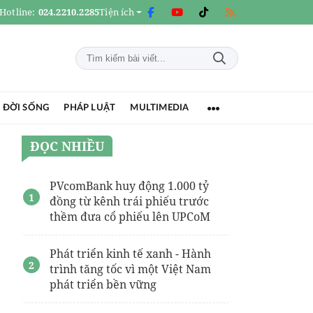
Hotline:
024.2210.2285
Tiện ích
 ĐỜI SỐNG
PHÁP LUẬT
MULTIMEDIA
ĐỌC NHIỀU
PVcomBank huy động 1.000 tỷ
đồng từ kênh trái phiếu trước
thềm đưa cổ phiếu lên UPCoM
Phát triển kinh tế xanh - Hành
trình tăng tốc vì một Việt Nam
phát triển bền vững