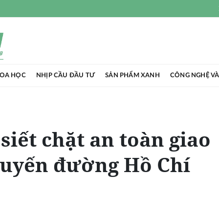
HOA HỌC
NHỊP CẦU ĐẦU TƯ
SẢN PHẨM XANH
CÔNG NGHỆ VÀ
siết chặt an toàn giao
tuyến đường Hồ Chí