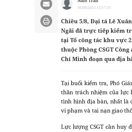
Nam Trân
06/08/2025 15:57:33
Chiều 5/8, Đại tá Lê Xu
Ngãi đã trực tiếp kiểm t
tại Tổ công tác khu vực 2
thuộc Phòng CSGT Công 
Chí Minh đoạn qua địa b
Tại buổi kiểm tra, Phó Gi
thần trách nhiệm của lực 
tình hình địa bàn, nhất l
vi phạm và tai nạn giao th
Lực lượng CSGT cần huy độ