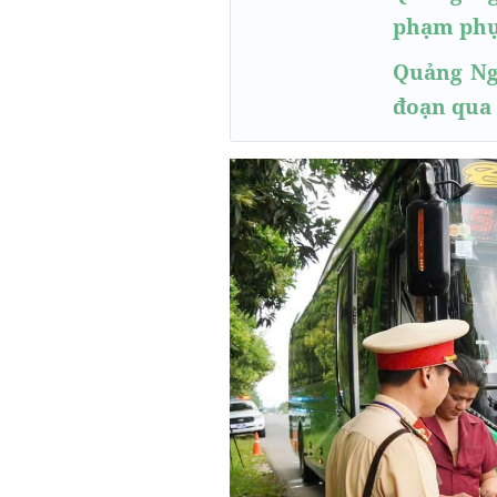
phạm phục
Quảng Ng
đoạn qua