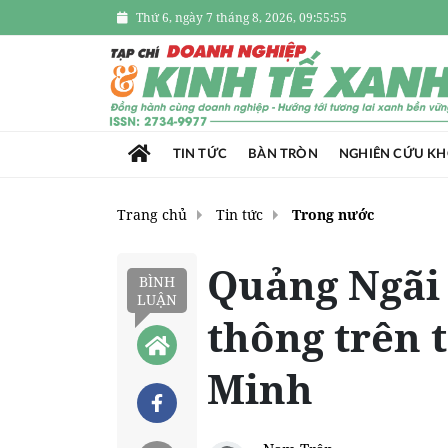
Thứ 6, ngày 7 tháng 8, 2026, 09:55:56
TIN TỨC
BÀN TRÒN
NGHIÊN CỨU K
Trang chủ
Tin tức
Trong nước
Quảng Ngãi 
BÌNH
LUẬN
thông trên 
Minh