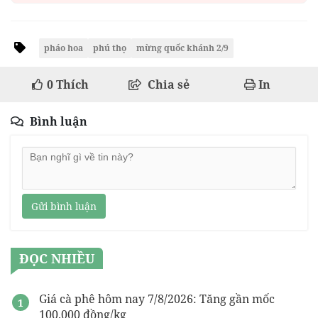
pháo hoa
phú thọ
mừng quốc khánh 2/9
0
Thích
Chia sẻ
In
Bình luận
Gửi bình luận
ĐỌC NHIỀU
Giá cà phê hôm nay 7/8/2026: Tăng gần mốc
100.000 đồng/kg