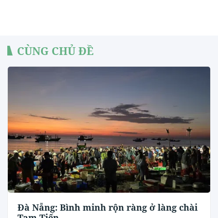
CÙNG CHỦ ĐỀ
Đà Nẵng: Bình minh rộn ràng ở làng chài
Tam Tiến