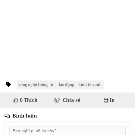
công nghệ thông tin
lao động
kinh tế xanh
0
Thích
Chia sẻ
In
Bình luận