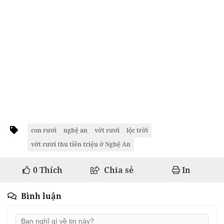
con rươi
nghệ an
vớt rươi
lộc trời
vớt rươi thu tiền triệu ở Nghệ An
0
Thích
Chia sẻ
In
Bình luận