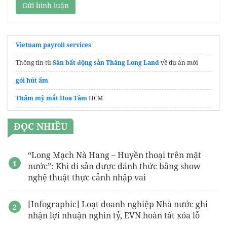
Gửi bình luận
Vietnam payroll services
Thông tin từ
Sàn bất động sản Thăng Long Land
về dự án mới
gói hút ẩm
Thẩm mỹ mắt Hoa Tâm
HCM
Các
mẫu đồng phục chuỗi cửa hàng đẹp
ĐỌC NHIỀU
“Long Mạch Nà Hang – Huyền thoại trên mặt
nước”: Khi di sản được đánh thức bằng show
nghệ thuật thực cảnh nhập vai
[Infographic] Loạt doanh nghiệp Nhà nước ghi
nhận lợi nhuận nghìn tỷ, EVN hoàn tất xóa lỗ