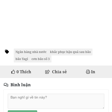
Ngân hàng nhà nước
khắc phục hậu quả sau bão
bão Yagi
cơn bão số 3
0
Thích
Chia sẻ
In
Bình luận