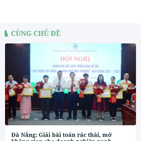
CÙNG CHỦ ĐỀ
Đà Nẵng: Giải bài toán rác thải, mở