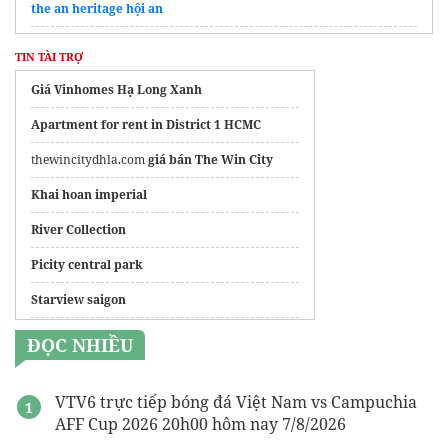
the an heritage hội an
Starview
TIN TÀI TRỢ
Top các
mẫu nhà cấp 4 đơn giản
nhưng vẫn đầy đủ tiện nghi
Giá Vinhomes Hạ Long Xanh
Dự án
Imperia Cần Giờ
MIK
Apartment for rent in District 1 HCMC
hồ gươm xanh
thewincitydhla.com
giá bán The Win City
Dự án
Dự án Lumiere Nguyễn Trãi
Khai hoan imperial
Coastal Quảng Ngãi
River Collection
Thông tin chi tiết dự án
Vinhomes Hải Vân
Picity central park
vị trí monrei saigon
Starview saigon
Fenica
ĐỌC NHIỀU
VTV6 trực tiếp bóng đá Việt Nam vs Campuchia
AFF Cup 2026 20h00 hôm nay 7/8/2026