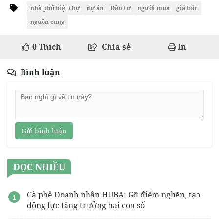
nhà phố biệt thự
dự án
Đầu tư
người mua
giá bán
nguồn cung
0
Thích
Chia sẻ
In
Bình luận
Gửi bình luận
ĐỌC NHIỀU
Cà phê Doanh nhân HUBA: Gỡ điểm nghẽn, tạo
động lực tăng trưởng hai con số