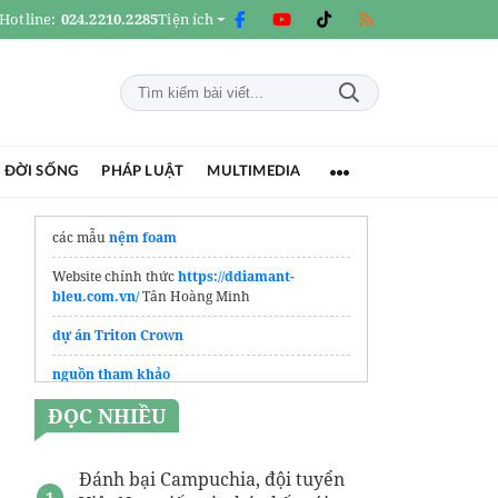
Hotline:
024.2210.2285
Tiện ích
 ĐỜI SỐNG
PHÁP LUẬT
MULTIMEDIA
các mẫu
nệm foam
Website chính thức
https://ddiamant-
bleu.com.vn/
Tân Hoàng Minh
dự án Triton Crown
nguồn tham khảo
ĐỌC NHIỀU
Thông tin từ
Sàn bất động sản Thăng Long
Land
về dự án mới
đặt may
đồng phục công ty
Đánh bại Campuchia, đội tuyển