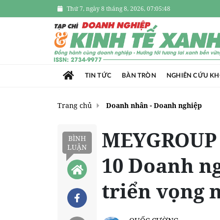
Thứ 7, ngày 8 tháng 8, 2026, 07:05:49
TIN TỨC
BÀN TRÒN
NGHIÊN CỨU K
Trang chủ
Doanh nhân - Doanh nghiệp
MEYGROUP 
BÌNH
LUẬN
10 Doanh ng
triển vọng 