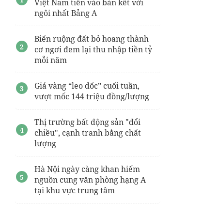
Việt Nam tiến vào bán kết với
cho thue can ho celadon city
ngôi nhất Bảng A
Giá bán
Căn hộ The Emerald River Park
Biến ruộng đất bỏ hoang thành
Thông tin mua bán căn hộ
lotte eco smart
city thủ thiêm
cơ ngơi đem lại thu nhập tiền tỷ
mỗi năm
Căn hộ
Bcons Central Park
Phan Trung
Central Lakeside Trung Văn
Giá vàng “leo dốc” cuối tuần,
vượt mốc 144 triệu đồng/lượng
dự án
prima bay bãi cháy
hạ long
Thị trường bất động sản "đổi
chiều", cạnh tranh bằng chất
lượng
Hà Nội ngày càng khan hiếm
nguồn cung văn phòng hạng A
tại khu vực trung tâm