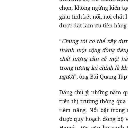
chọn, không ngừng kiến tạ
giàu tính kết nối, nơi chất
được đặt làm ưu tiên hàng
“
Chúng tôi có thể xây dự
thành một cộng đồng đáng
chất lượng cần cả một hàn
trong tương lai chính là k
người
”, ông Bùi Quang Tậ
Đáng chú ý, những năm q
trên thị trường thông qua
tiềm năng. Nổi bật trong
được quy hoạch đồng bộ vớ
Hanoi - tòa căn hộ xanh 