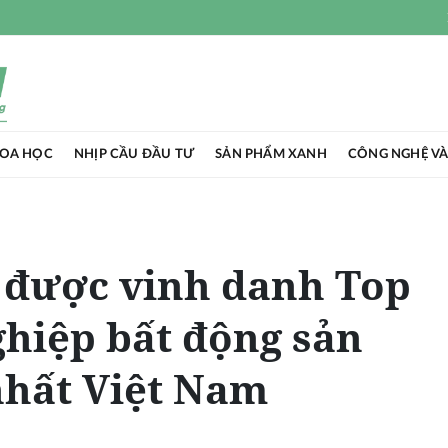
HOA HỌC
NHỊP CẦU ĐẦU TƯ
SẢN PHẨM XANH
CÔNG NGHỆ VÀ
được vinh danh Top
hiệp bất động sản
nhất Việt Nam